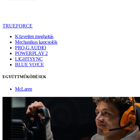
TRUEFORCE
Közvetlen meghajtás
Mechanikus kapcsolók
PRO-G AUDIO
POWERPLAY 2
LIGHTSYNC
BLUE VO!CE
EGYÜTTMŰKÖDÉSEK
McLaren