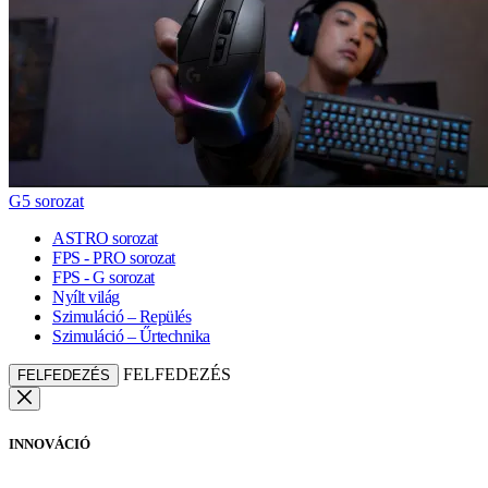
G5 sorozat
ASTRO sorozat
FPS - PRO sorozat
FPS - G sorozat
Nyílt világ
Szimuláció – Repülés
Szimuláció – Űrtechnika
FELFEDEZÉS
FELFEDEZÉS
INNOVÁCIÓ