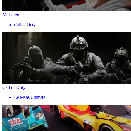
McLaren
Call of Duty
Call of Duty
Le Mans Ultimate