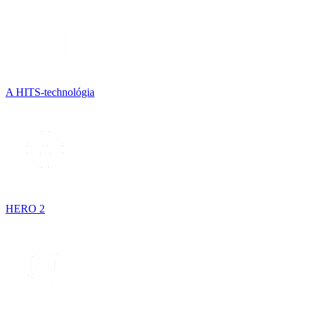
A HITS-technológia
HERO 2