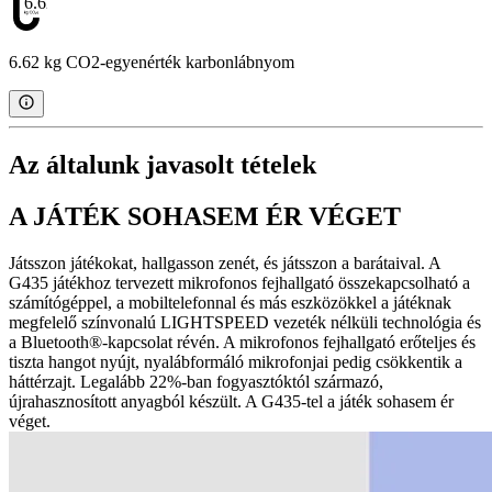
6.62
6.62 kg CO2-egyenérték karbonlábnyom
Az általunk javasolt tételek
A JÁTÉK SOHASEM ÉR VÉGET
Játsszon játékokat, hallgasson zenét, és játsszon a barátaival. A
G435 játékhoz tervezett mikrofonos fejhallgató összekapcsolható a
számítógéppel, a mobiltelefonnal és más eszközökkel a játéknak
megfelelő színvonalú LIGHTSPEED vezeték nélküli technológia és
a Bluetooth®-kapcsolat révén. A mikrofonos fejhallgató erőteljes és
tiszta hangot nyújt, nyalábformáló mikrofonjai pedig csökkentik a
háttérzajt. Legalább 22%-ban fogyasztóktól származó,
újrahasznosított anyagból készült. A G435-tel a játék sohasem ér
véget.