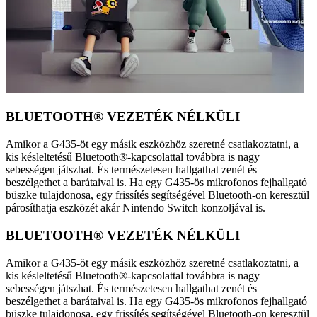
BLUETOOTH® VEZETÉK NÉLKÜLI
Amikor a G435-öt egy másik eszközhöz szeretné csatlakoztatni, a
kis késleltetésű Bluetooth®-kapcsolattal továbbra is nagy
sebességen játszhat. És természetesen hallgathat zenét és
beszélgethet a barátaival is. Ha egy G435-ös mikrofonos fejhallgató
büszke tulajdonosa, egy frissítés segítségével Bluetooth-on keresztül
párosíthatja eszközét akár Nintendo Switch konzoljával is.
BLUETOOTH® VEZETÉK NÉLKÜLI
Amikor a G435-öt egy másik eszközhöz szeretné csatlakoztatni, a
kis késleltetésű Bluetooth®-kapcsolattal továbbra is nagy
sebességen játszhat. És természetesen hallgathat zenét és
beszélgethet a barátaival is. Ha egy G435-ös mikrofonos fejhallgató
büszke tulajdonosa, egy frissítés segítségével Bluetooth-on keresztül