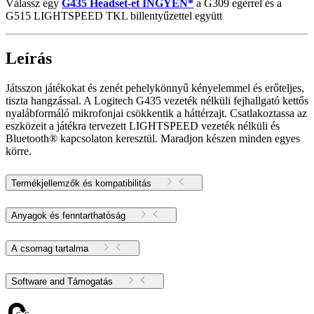
Válassz egy
G435 Headset-et INGYEN*
a G309 egérrel és a
G515 LIGHTSPEED TKL billentyűzettel együtt
Leírás
Játsszon játékokat és zenét pehelykönnyű kényelemmel és erőteljes,
tiszta hangzással. A Logitech G435 vezeték nélküli fejhallgató kettős
nyalábformáló mikrofonjai csökkentik a háttérzajt. Csatlakoztassa az
eszközeit a játékra tervezett LIGHTSPEED vezeték nélküli és
Bluetooth® kapcsolaton keresztül. Maradjon készen minden egyes
körre.
Termékjellemzők és kompatibilitás
Anyagok és fenntarthatóság
A csomag tartalma
Software and Támogatás