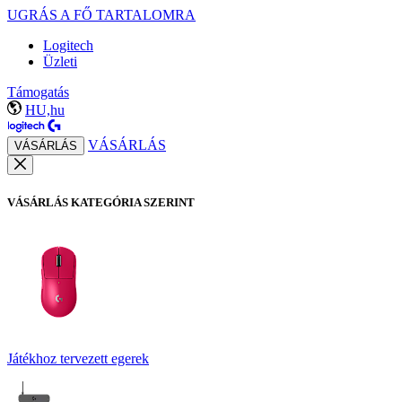
UGRÁS A FŐ TARTALOMRA
Logitech
Üzleti
Támogatás
HU,hu
VÁSÁRLÁS
VÁSÁRLÁS
VÁSÁRLÁS KATEGÓRIA SZERINT
Játékhoz tervezett egerek