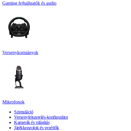
Gaming fejhallgatók és audio
Versenykormányok
Mikrofonok
Szimuláció
Versenyfelszerelés-konfigurátor
Kamerák és világítás
Játékkonzolok és vezérlők