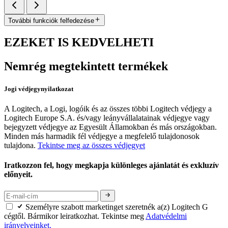
További funkciók felfedezése
EZEKET IS KEDVELHETI
Nemrég megtekintett termékek
Jogi védjegynyilatkozat
A Logitech, a Logi, logóik és az összes többi Logitech védjegy a
Logitech Europe S.A. és/vagy leányvállalatainak védjegye vagy
bejegyzett védjegye az Egyesült Államokban és más országokban.
Minden más harmadik fél védjegye a megfelelő tulajdonosok
tulajdona.
Tekintse meg az összes védjegyet
Iratkozzon fel, hogy megkapja különleges ajánlatát és exkluzív
előnyeit.
Személyre szabott marketinget szeretnék a(z) Logitech G
cégtől. Bármikor leiratkozhat. Tekintse meg
Adatvédelmi
irányelveinket.