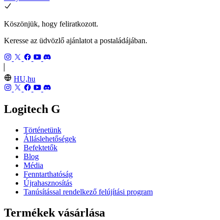
Köszönjük, hogy feliratkozott.
Keresse az üdvözlő ajánlatot a postaládájában.
HU,hu
Logitech G
Történetünk
Álláslehetőségek
Befektetők
Blog
Média
Fenntarthatóság
Újrahasznosítás
Tanúsítással rendelkező felújítási program
Termékek vásárlása