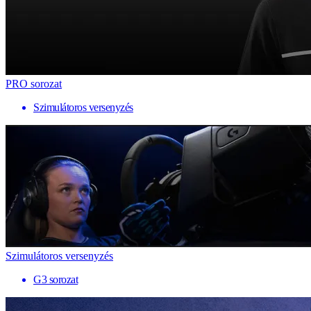
PRO sorozat
Szimulátoros versenyzés
Szimulátoros versenyzés
G3 sorozat