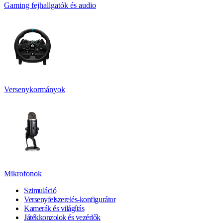
Gaming fejhallgatók és audio
Versenykormányok
Mikrofonok
Szimuláció
Versenyfelszerelés-konfigurátor
Kamerák és világítás
Játékkonzolok és vezérlők