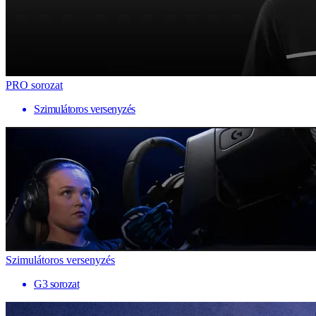
PRO sorozat
Szimulátoros versenyzés
Szimulátoros versenyzés
G3 sorozat