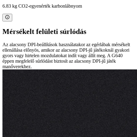
6.83 kg CO2-egyenérték karbonlábnyom
Mérsékelt felületi súrlódás
Az alacsony DPI-beállítások használatakor az egérlábak mérsékelt
ellenállása előnyös, amikor az alacsony DPI-jű játékoknál gyakori
gyors vagy hirtelen mozdulatokat indít vagy állít meg. A G640
éppen megfelelő súrlódást biztosít az alacsony DPI-jű játék
manőverekhez.