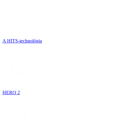
A HITS-technológia
HERO 2