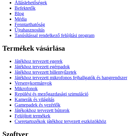
Álláslehetőségek
Befektetők
Blog
Média
Fenntarthatóság
Újrahasznosítás
Tanúsítással rendelkező felújítási program
Termékek vásárlása
Játékhoz tervezett egerek
Játékhoz tervezett egérpadok
Játékhoz tervezett billentyűzetek
Játékhoz tervezett mikrofonos fejhallgatók és hangrendszer
Versenykormányok
Mikrofonok
Repülési és mezőgazdasági szimuláció
Kamerák és világítás
Gamepadek és vezérlők
Játékokhoz tervezett bútorok
Felújított termékek
Cseretartozékok játékhoz tervezett eszközökhöz
Szoftver