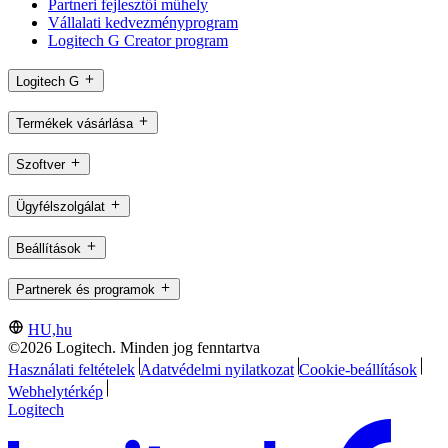
Partneri fejlesztői műhely
Vállalati kedvezményprogram
Logitech G Creator program
Logitech G
Termékek vásárlása
Szoftver
Ügyfélszolgálat
Beállítások
Partnerek és programok
HU,hu
©2026 Logitech. Minden jog fenntartva
Használati feltételek
Adatvédelmi nyilatkozat
Cookie-beállítások
Webhelytérkép
Logitech