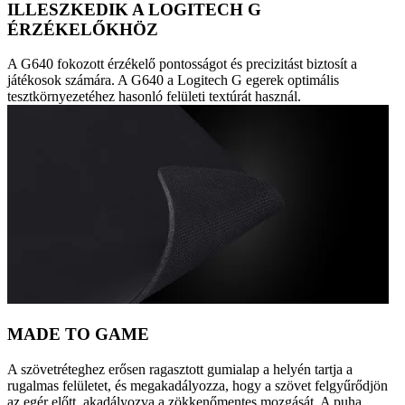
ILLESZKEDIK A LOGITECH G
ÉRZÉKELŐKHÖZ
A G640 fokozott érzékelő pontosságot és precizitást biztosít a
játékosok számára. A G640 a Logitech G egerek optimális
tesztkörnyezetéhez hasonló felületi textúrát használ.
MADE TO GAME
A szövetréteghez erősen ragasztott gumialap a helyén tartja a
rugalmas felületet, és megakadályozza, hogy a szövet felgyűrődjön
az egér előtt, akadályozva a zökkenőmentes mozgását. A puha