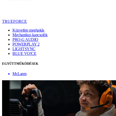
TRUEFORCE
Közvetlen meghajtás
Mechanikus kapcsolók
PRO-G AUDIO
POWERPLAY 2
LIGHTSYNC
BLUE VO!CE
EGYÜTTMŰKÖDÉSEK
McLaren