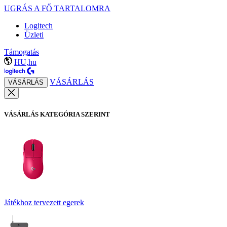
UGRÁS A FŐ TARTALOMRA
Logitech
Üzleti
Támogatás
HU,hu
VÁSÁRLÁS
VÁSÁRLÁS
VÁSÁRLÁS KATEGÓRIA SZERINT
Játékhoz tervezett egerek