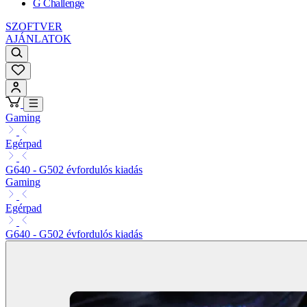
G Challenge
SZOFTVER
AJÁNLATOK
Gaming
Egérpad
G640 - G502 évfordulós kiadás
Gaming
Egérpad
G640 - G502 évfordulós kiadás