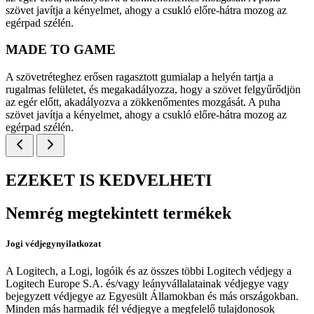
szövet javítja a kényelmet, ahogy a csukló előre-hátra mozog az
egérpad szélén.
MADE TO GAME
A szövetréteghez erősen ragasztott gumialap a helyén tartja a
rugalmas felületet, és megakadályozza, hogy a szövet felgyűrődjön
az egér előtt, akadályozva a zökkenőmentes mozgását. A puha
szövet javítja a kényelmet, ahogy a csukló előre-hátra mozog az
egérpad szélén.
EZEKET IS KEDVELHETI
Nemrég megtekintett termékek
Jogi védjegynyilatkozat
A Logitech, a Logi, logóik és az összes többi Logitech védjegy a
Logitech Europe S.A. és/vagy leányvállalatainak védjegye vagy
bejegyzett védjegye az Egyesült Államokban és más országokban.
Minden más harmadik fél védjegye a megfelelő tulajdonosok