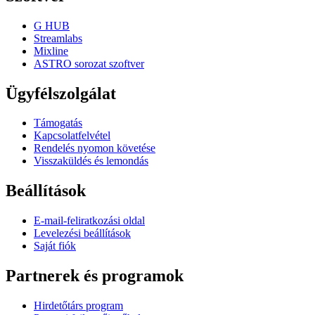
G HUB
Streamlabs
Mixline
ASTRO sorozat szoftver
Ügyfélszolgálat
Támogatás
Kapcsolatfelvétel
Rendelés nyomon követése
Visszaküldés és lemondás
Beállítások
E-mail-feliratkozási oldal
Levelezési beállítások
Saját fiók
Partnerek és programok
Hirdetőtárs program