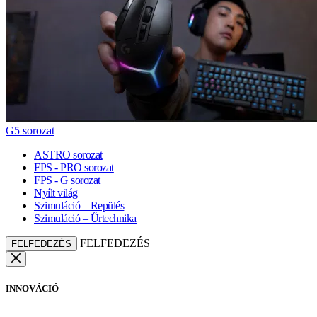
G5 sorozat
ASTRO sorozat
FPS - PRO sorozat
FPS - G sorozat
Nyílt világ
Szimuláció – Repülés
Szimuláció – Űrtechnika
FELFEDEZÉS
FELFEDEZÉS
INNOVÁCIÓ