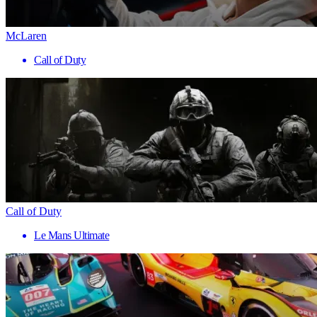
McLaren
Call of Duty
Call of Duty
Le Mans Ultimate