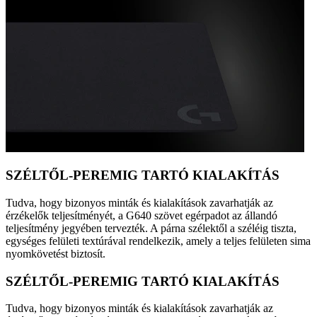
SZÉLTŐL-PEREMIG TARTÓ KIALAKÍTÁS
Tudva, hogy bizonyos minták és kialakítások zavarhatják az
érzékelők teljesítményét, a G640 szövet egérpadot az állandó
teljesítmény jegyében tervezték. A párna szélektől a széléig tiszta,
egységes felületi textúrával rendelkezik, amely a teljes felületen sima
nyomkövetést biztosít.
SZÉLTŐL-PEREMIG TARTÓ KIALAKÍTÁS
Tudva, hogy bizonyos minták és kialakítások zavarhatják az