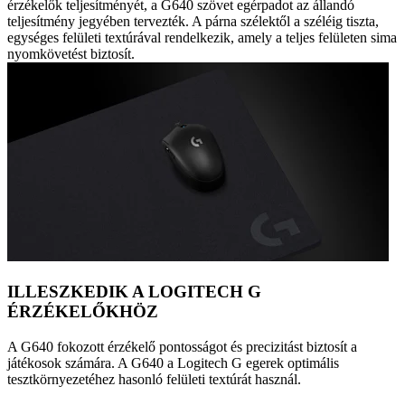
érzékelők teljesítményét, a G640 szövet egérpadot az állandó
teljesítmény jegyében tervezték. A párna szélektől a széléig tiszta,
egységes felületi textúrával rendelkezik, amely a teljes felületen sima
nyomkövetést biztosít.
ILLESZKEDIK A LOGITECH G
ÉRZÉKELŐKHÖZ
A G640 fokozott érzékelő pontosságot és precizitást biztosít a
játékosok számára. A G640 a Logitech G egerek optimális
tesztkörnyezetéhez hasonló felületi textúrát használ.