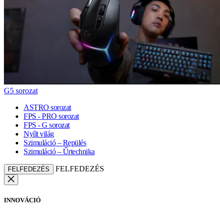
G5 sorozat
ASTRO sorozat
FPS - PRO sorozat
FPS - G sorozat
Nyílt világ
Szimuláció – Repülés
Szimuláció – Űrtechnika
FELFEDEZÉS
FELFEDEZÉS
INNOVÁCIÓ