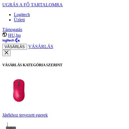
UGRÁS A FŐ TARTALOMRA
Logitech
Üzleti
Támogatás
HU,hu
VÁSÁRLÁS
VÁSÁRLÁS
VÁSÁRLÁS KATEGÓRIA SZERINT
Játékhoz tervezett egerek