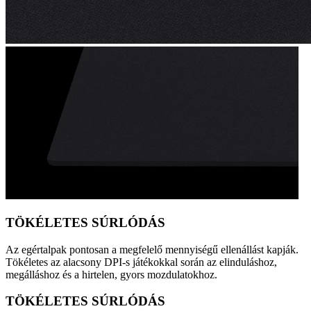
TÖKÉLETES SÚRLÓDÁS
Az egértalpak pontosan a megfelelő mennyiségű ellenállást kapják.
Tökéletes az alacsony DPI-s játékokkal során az elinduláshoz,
megálláshoz és a hirtelen, gyors mozdulatokhoz.
TÖKÉLETES SÚRLÓDÁS