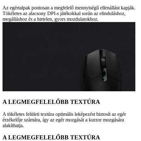
Az egértalpak pontosan a megfelelő mennyiségű ellenállást kapják.
Tökéletes az alacsony DPI-s játékokkal során az elinduláshoz,
megálláshoz és a hirtelen, gyors mozdulatokhoz.
A LEGMEGFELELŐBB TEXTÚRA
A tökéletes felületi textúra optimális leképezést biztosít az egér
érzékelője számára, így az egér mozgását a kurzor mozgására
alakíthatja.
A LEGMEGFELELŐBB TEXTÚRA