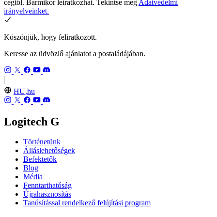
cégtől. Bármikor leiratkozhat. Tekintse meg
Adatvédelmi
irányelveinket.
Köszönjük, hogy feliratkozott.
Keresse az üdvözlő ajánlatot a postaládájában.
HU,hu
Logitech G
Történetünk
Álláslehetőségek
Befektetők
Blog
Média
Fenntarthatóság
Újrahasznosítás
Tanúsítással rendelkező felújítási program