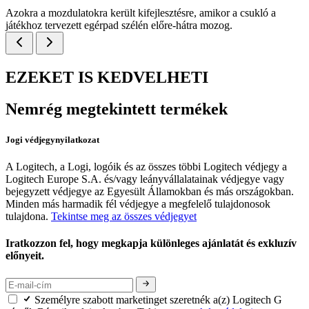
Azokra a mozdulatokra került kifejlesztésre, amikor a csukló a
játékhoz tervezett egérpad szélén előre-hátra mozog.
EZEKET IS KEDVELHETI
Nemrég megtekintett termékek
Jogi védjegynyilatkozat
A Logitech, a Logi, logóik és az összes többi Logitech védjegy a
Logitech Europe S.A. és/vagy leányvállalatainak védjegye vagy
bejegyzett védjegye az Egyesült Államokban és más országokban.
Minden más harmadik fél védjegye a megfelelő tulajdonosok
tulajdona.
Tekintse meg az összes védjegyet
Iratkozzon fel, hogy megkapja különleges ajánlatát és exkluzív
előnyeit.
Személyre szabott marketinget szeretnék a(z) Logitech G