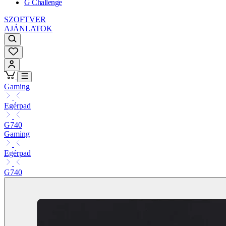
G Challenge
SZOFTVER
AJÁNLATOK
Gaming
Egérpad
G740
Gaming
Egérpad
G740