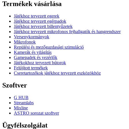
Termékek vásárlása
Játékhoz tervezett egerek
Játékhoz tervezett egérpadok
Játékhoz tervezett billentyűzetek
Játékhoz tervezett mikrofonos fejhallgatók és hangrendszer
Versenykormányok
Mikrofonok
Repülési és mezőgazdasági szimuláció
Kamerák és világítás
Gamepadek és vezérlők
Játékokhoz tervezett bútorok
Felújított termékek
Cseretartozékok játékhoz tervezett eszközökhöz
Szoftver
G HUB
Streamlabs
Mixline
ASTRO sorozat szoftver
Ügyfélszolgálat