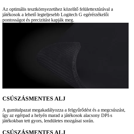
Az optimális tesztkörnyezetihez közelítő felülettextúrával a
játékosok a lehető legteljesebb Logitech G egérérzékelői
pontosságot és precizitást kapják meg.
CSÚSZÁSMENTES ALJ
A gumitalpazat megakadályozza a felgyűrődést és a megcsúszást,
így az egérpad a helyén marad a játékosok alacsony DPI-s
játékokban tett gyors, lendületes mozgásai során.
CSÚSZÁSMENTES ALJ