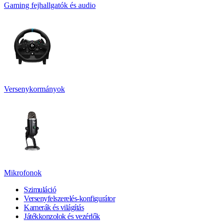
Gaming fejhallgatók és audio
Versenykormányok
Mikrofonok
Szimuláció
Versenyfelszerelés-konfigurátor
Kamerák és világítás
Játékkonzolok és vezérlők