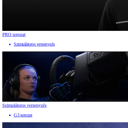
PRO sorozat
Szimulátoros versenyzés
Szimulátoros versenyzés
G3 sorozat