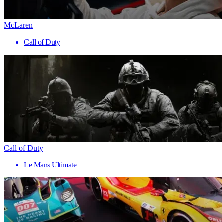
McLaren
Call of Duty
Call of Duty
Le Mans Ultimate