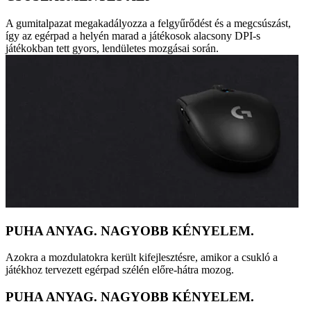
A gumitalpazat megakadályozza a felgyűrődést és a megcsúszást,
így az egérpad a helyén marad a játékosok alacsony DPI-s
játékokban tett gyors, lendületes mozgásai során.
PUHA ANYAG. NAGYOBB KÉNYELEM.
Azokra a mozdulatokra került kifejlesztésre, amikor a csukló a
játékhoz tervezett egérpad szélén előre-hátra mozog.
PUHA ANYAG. NAGYOBB KÉNYELEM.