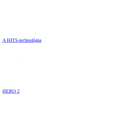
A HITS-technológia
HERO 2