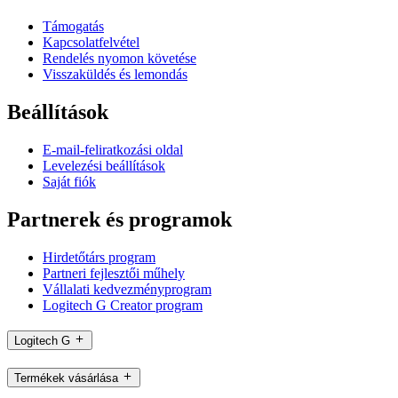
Támogatás
Kapcsolatfelvétel
Rendelés nyomon követése
Visszaküldés és lemondás
Beállítások
E-mail-feliratkozási oldal
Levelezési beállítások
Saját fiók
Partnerek és programok
Hirdetőtárs program
Partneri fejlesztői műhely
Vállalati kedvezményprogram
Logitech G Creator program
Logitech G
Termékek vásárlása