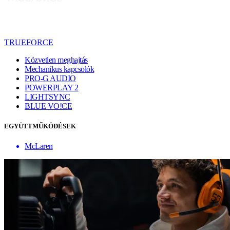
TRUEFORCE
Közvetlen meghajtás
Mechanikus kapcsolók
PRO-G AUDIO
POWERPLAY 2
LIGHTSYNC
BLUE VO!CE
EGYÜTTMŰKÖDÉSEK
McLaren