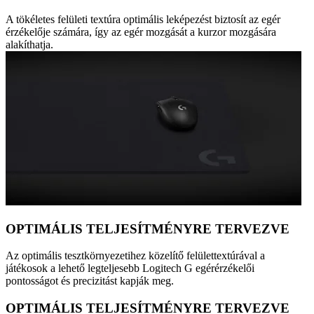
A tökéletes felületi textúra optimális leképezést biztosít az egér
érzékelője számára, így az egér mozgását a kurzor mozgására
alakíthatja.
OPTIMÁLIS TELJESÍTMÉNYRE TERVEZVE
Az optimális tesztkörnyezetihez közelítő felülettextúrával a
játékosok a lehető legteljesebb Logitech G egérérzékelői
pontosságot és precizitást kapják meg.
OPTIMÁLIS TELJESÍTMÉNYRE TERVEZVE