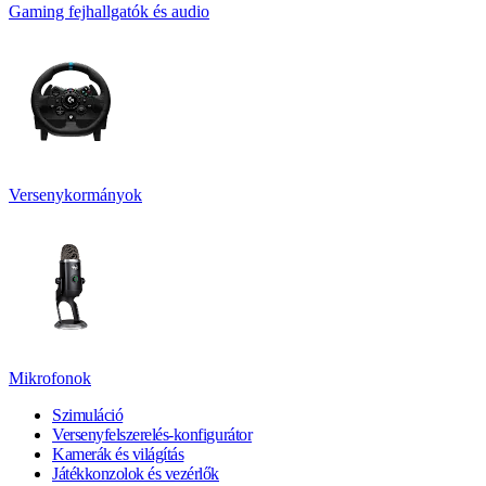
Gaming fejhallgatók és audio
Versenykormányok
Mikrofonok
Szimuláció
Versenyfelszerelés-konfigurátor
Kamerák és világítás
Játékkonzolok és vezérlők