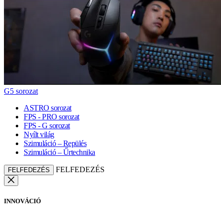
G5 sorozat
ASTRO sorozat
FPS - PRO sorozat
FPS - G sorozat
Nyílt világ
Szimuláció – Repülés
Szimuláció – Űrtechnika
FELFEDEZÉS
FELFEDEZÉS
INNOVÁCIÓ