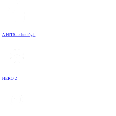
A HITS-technológia
HERO 2