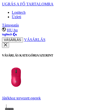
UGRÁS A FŐ TARTALOMRA
Logitech
Üzleti
Támogatás
HU,hu
VÁSÁRLÁS
VÁSÁRLÁS
VÁSÁRLÁS KATEGÓRIA SZERINT
Játékhoz tervezett egerek