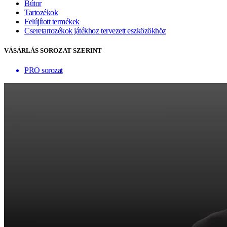
Bútor
Tartozékok
Felújított termékek
Cseretartozékok játékhoz tervezett eszközökhöz
VÁSÁRLÁS SOROZAT SZERINT
PRO sorozat