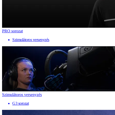
PRO sorozat
Szimulátoros versenyzés
Szimulátoros versenyzés
G3 sorozat