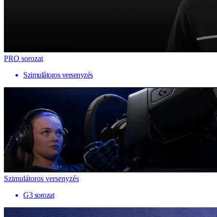
PRO sorozat
Szimulátoros versenyzés
Szimulátoros versenyzés
G3 sorozat