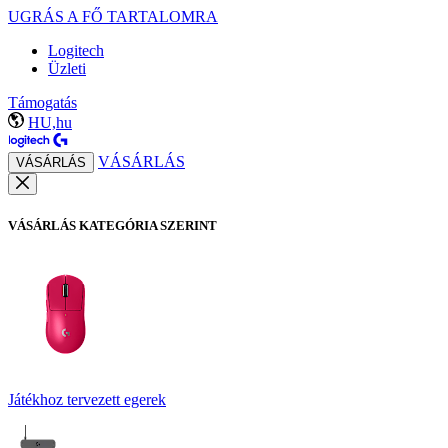
UGRÁS A FŐ TARTALOMRA
Logitech
Üzleti
Támogatás
HU,hu
VÁSÁRLÁS
VÁSÁRLÁS
VÁSÁRLÁS KATEGÓRIA SZERINT
Játékhoz tervezett egerek