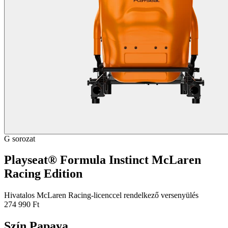
G sorozat
Playseat® Formula Instinct McLaren
Racing Edition
Hivatalos McLaren Racing-licenccel rendelkező versenyülés
274 990 Ft
Szín
Papaya