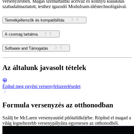
versenyzésben. Magas széntartalmú acélváz és könnyű kialakítás
szabadalmaztatott, testhez igazodó Modufoam-üléstechnológiával.
Termékjellemzők és kompatibilitás
A csomag tartalma
Software and Támogatás
Az általunk javasolt tételek
Építsd meg egyéni versenyfelszerelésedet
Formula versenyzés az otthonodban
Szállj be McLaren versenyautód pilótafülkéjébe. Röpítsd el magad a
világ legnehezebb versenypályáira egyenesen az otthonodból.