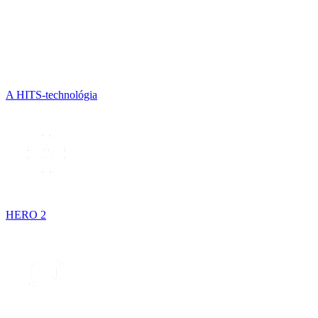
A HITS-technológia
HERO 2