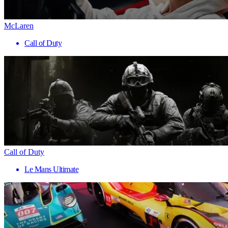
McLaren
Call of Duty
Call of Duty
Le Mans Ultimate