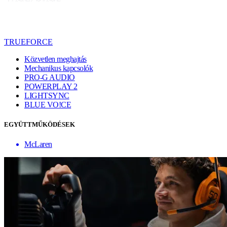
TRUEFORCE
Közvetlen meghajtás
Mechanikus kapcsolók
PRO-G AUDIO
POWERPLAY 2
LIGHTSYNC
BLUE VO!CE
EGYÜTTMŰKÖDÉSEK
McLaren