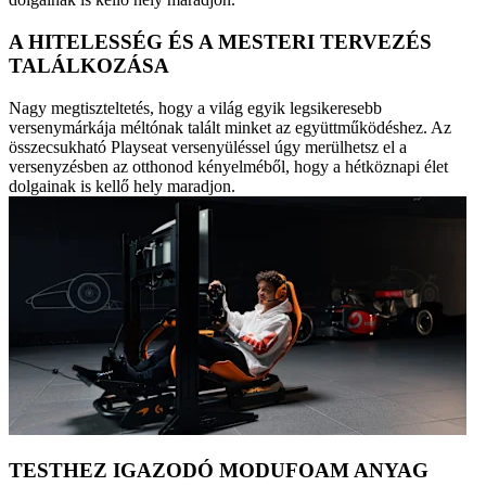
A HITELESSÉG ÉS A MESTERI TERVEZÉS
TALÁLKOZÁSA
Nagy megtiszteltetés, hogy a világ egyik legsikeresebb
versenymárkája méltónak talált minket az együttműködéshez. Az
összecsukható Playseat versenyüléssel úgy merülhetsz el a
versenyzésben az otthonod kényelméből, hogy a hétköznapi élet
dolgainak is kellő hely maradjon.
TESTHEZ IGAZODÓ MODUFOAM ANYAG