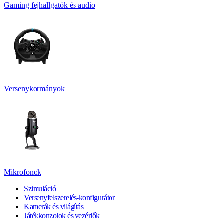
Gaming fejhallgatók és audio
Versenykormányok
Mikrofonok
Szimuláció
Versenyfelszerelés-konfigurátor
Kamerák és világítás
Játékkonzolok és vezérlők