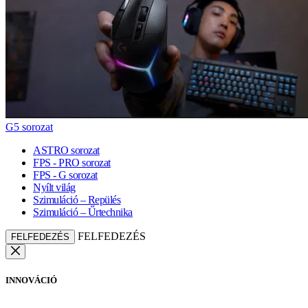
G5 sorozat
ASTRO sorozat
FPS - PRO sorozat
FPS - G sorozat
Nyílt világ
Szimuláció – Repülés
Szimuláció – Űrtechnika
FELFEDEZÉS
FELFEDEZÉS
INNOVÁCIÓ