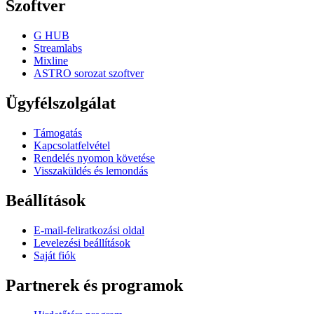
Szoftver
G HUB
Streamlabs
Mixline
ASTRO sorozat szoftver
Ügyfélszolgálat
Támogatás
Kapcsolatfelvétel
Rendelés nyomon követése
Visszaküldés és lemondás
Beállítások
E-mail-feliratkozási oldal
Levelezési beállítások
Saját fiók
Partnerek és programok