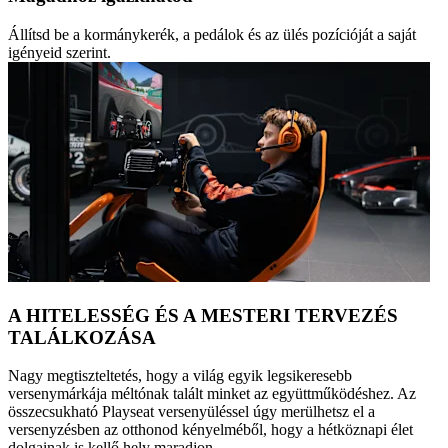
Állítsd be a kormánykerék, a pedálok és az ülés pozícióját a saját
igényeid szerint.
A HITELESSÉG ÉS A MESTERI TERVEZÉS
TALÁLKOZÁSA
Nagy megtiszteltetés, hogy a világ egyik legsikeresebb
versenymárkája méltónak talált minket az együttműködéshez. Az
összecsukható Playseat versenyüléssel úgy merülhetsz el a
versenyzésben az otthonod kényelméből, hogy a hétköznapi élet
dolgainak is kellő hely maradjon.