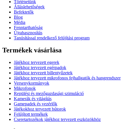
Történetünk
Álláslehetőségek
Befektetők
Blog
Média
Fenntarthatóság
Újrahasznosítás
Tanúsítással rendelkező felújítási program
Termékek vásárlása
Játékhoz tervezett egerek
Játékhoz tervezett egérpadok
Játékhoz tervezett billentyűzetek
Játékhoz tervezett mikrofonos fejhallgatók és hangrendszer
Versenykormányok
Mikrofonok
Repülési és mezőgazdasági szimuláció
Kamerák és világítás
Gamepadek és vezérlők
Játékokhoz tervezett bútorok
Felújított termékek
Cseretartozékok játékhoz tervezett eszközökhöz