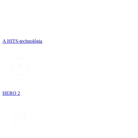
A HITS-technológia
HERO 2