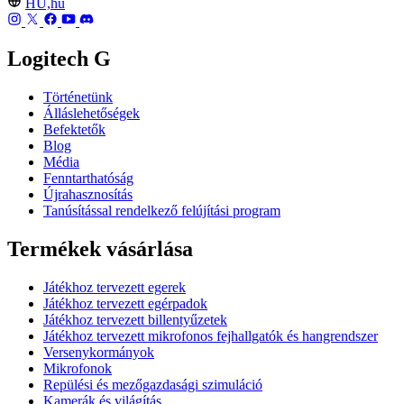
HU,hu
Logitech G
Történetünk
Álláslehetőségek
Befektetők
Blog
Média
Fenntarthatóság
Újrahasznosítás
Tanúsítással rendelkező felújítási program
Termékek vásárlása
Játékhoz tervezett egerek
Játékhoz tervezett egérpadok
Játékhoz tervezett billentyűzetek
Játékhoz tervezett mikrofonos fejhallgatók és hangrendszer
Versenykormányok
Mikrofonok
Repülési és mezőgazdasági szimuláció
Kamerák és világítás