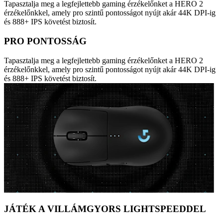
Tapasztalja meg a legfejlettebb gaming érzékelőnket a HERO 2
érzékelőnkkel, amely pro szintű pontosságot nyújt akár 44K DPI-ig
és 888+ IPS követést biztosít.
PRO PONTOSSÁG
Tapasztalja meg a legfejlettebb gaming érzékelőnket a HERO 2
érzékelőnkkel, amely pro szintű pontosságot nyújt akár 44K DPI-ig
és 888+ IPS követést biztosít.
JÁTÉK A VILLÁMGYORS LIGHTSPEEDDEL