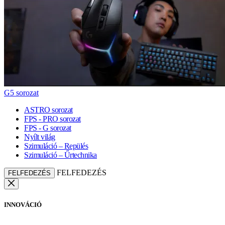
G5 sorozat
ASTRO sorozat
FPS - PRO sorozat
FPS - G sorozat
Nyílt világ
Szimuláció – Repülés
Szimuláció – Űrtechnika
FELFEDEZÉS
FELFEDEZÉS
INNOVÁCIÓ