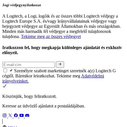
Jogi védjegynyilatkozat
A Logitech, a Logi, logóik és az összes többi Logitech védjegy a
Logitech Europe S.A. és/vagy leányvállalatainak védjegye vagy
bejegyzett védjegye az Egyesült Államokban és más országokban.
Minden más harmadik fél védjegye a megfelelő tulajdonosok
tulajdona.
Tekintse meg az összes védjegyet
Iratkozzon fel, hogy megkapja különleges ajánlatát és exkluzív
előnyeit.
Személyre szabott marketinget szeretnék a(z) Logitech G
cégtől. Bármikor leiratkozhat. Tekintse meg
Adatvédelmi
irányelveinket.
Köszönjük, hogy feliratkozott.
Keresse az üdvözlő ajánlatot a postaládájában.