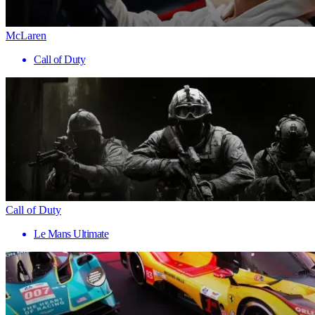
McLaren
Call of Duty
Call of Duty
Le Mans Ultimate