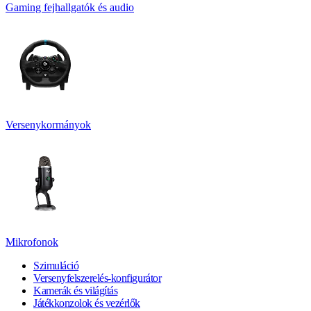
Gaming fejhallgatók és audio
Versenykormányok
Mikrofonok
Szimuláció
Versenyfelszerelés-konfigurátor
Kamerák és világítás
Játékkonzolok és vezérlők