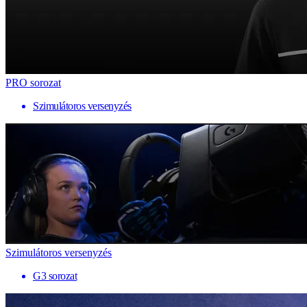
PRO sorozat
Szimulátoros versenyzés
Szimulátoros versenyzés
G3 sorozat