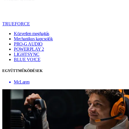
TRUEFORCE
Közvetlen meghajtás
Mechanikus kapcsolók
PRO-G AUDIO
POWERPLAY 2
LIGHTSYNC
BLUE VO!CE
EGYÜTTMŰKÖDÉSEK
McLaren