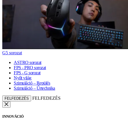
G5 sorozat
ASTRO sorozat
FPS - PRO sorozat
FPS - G sorozat
Nyílt világ
Szimuláció – Repülés
Szimuláció – Űrtechnika
FELFEDEZÉS
FELFEDEZÉS
INNOVÁCIÓ