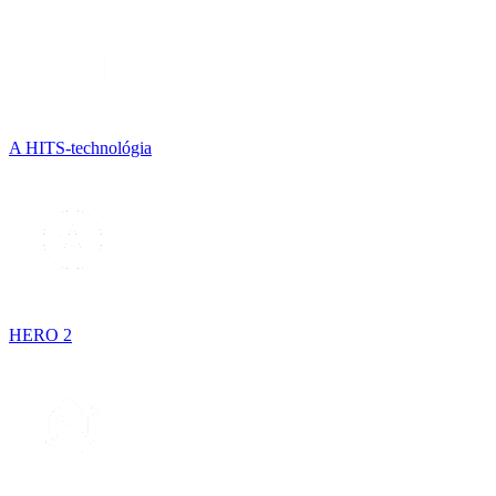
A HITS-technológia
HERO 2