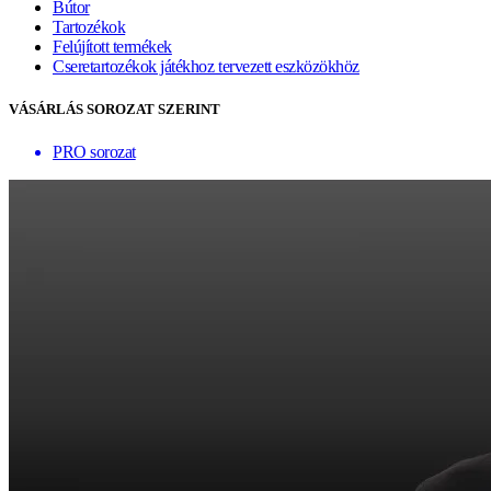
Bútor
Tartozékok
Felújított termékek
Cseretartozékok játékhoz tervezett eszközökhöz
VÁSÁRLÁS SOROZAT SZERINT
PRO sorozat