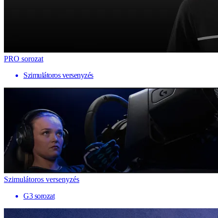
PRO sorozat
Szimulátoros versenyzés
Szimulátoros versenyzés
G3 sorozat