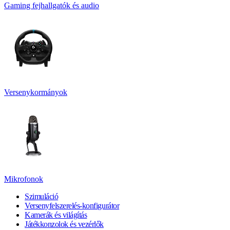
Gaming fejhallgatók és audio
Versenykormányok
Mikrofonok
Szimuláció
Versenyfelszerelés-konfigurátor
Kamerák és világítás
Játékkonzolok és vezérlők