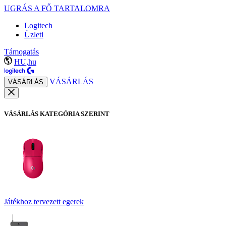
UGRÁS A FŐ TARTALOMRA
Logitech
Üzleti
Támogatás
HU,hu
VÁSÁRLÁS
VÁSÁRLÁS
VÁSÁRLÁS KATEGÓRIA SZERINT
Játékhoz tervezett egerek