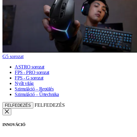
G5 sorozat
ASTRO sorozat
FPS - PRO sorozat
FPS - G sorozat
Nyílt világ
Szimuláció – Repülés
Szimuláció – Űrtechnika
FELFEDEZÉS
FELFEDEZÉS
INNOVÁCIÓ