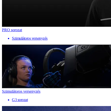
PRO sorozat
Szimulátoros versenyzés
Szimulátoros versenyzés
G3 sorozat