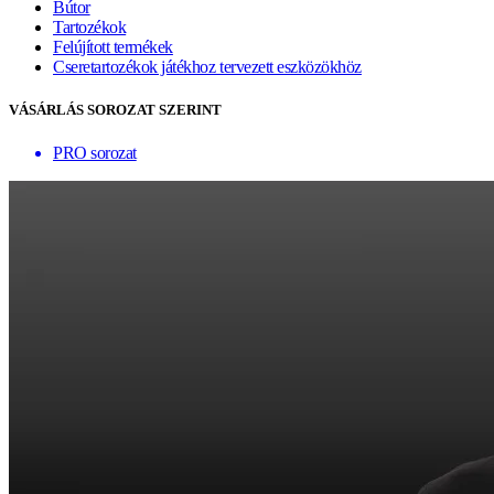
Bútor
Tartozékok
Felújított termékek
Cseretartozékok játékhoz tervezett eszközökhöz
VÁSÁRLÁS SOROZAT SZERINT
PRO sorozat