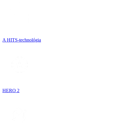
A HITS-technológia
HERO 2