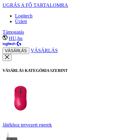
UGRÁS A FŐ TARTALOMRA
Logitech
Üzleti
Támogatás
HU,hu
VÁSÁRLÁS
VÁSÁRLÁS
VÁSÁRLÁS KATEGÓRIA SZERINT
Játékhoz tervezett egerek