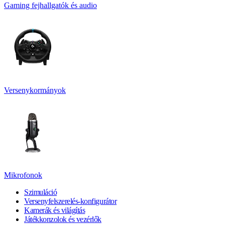
Gaming fejhallgatók és audio
Versenykormányok
Mikrofonok
Szimuláció
Versenyfelszerelés-konfigurátor
Kamerák és világítás
Játékkonzolok és vezérlők