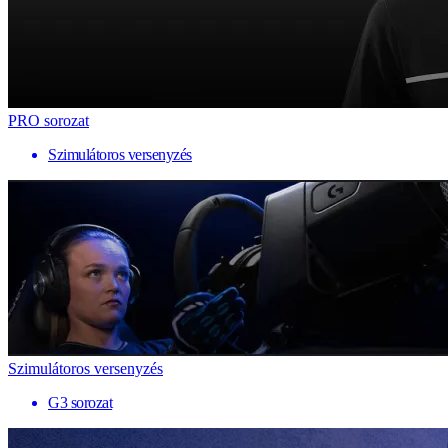
PRO sorozat
Szimulátoros versenyzés
Szimulátoros versenyzés
G3 sorozat