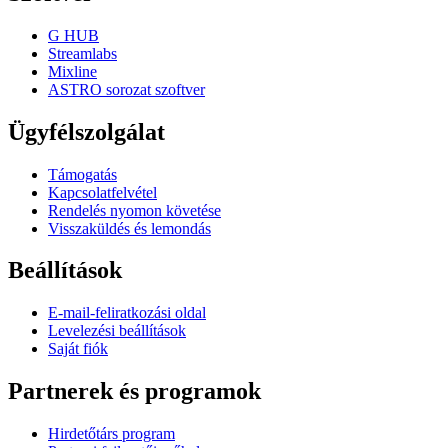
G HUB
Streamlabs
Mixline
ASTRO sorozat szoftver
Ügyfélszolgálat
Támogatás
Kapcsolatfelvétel
Rendelés nyomon követése
Visszaküldés és lemondás
Beállítások
E-mail-feliratkozási oldal
Levelezési beállítások
Saját fiók
Partnerek és programok
Hirdetőtárs program