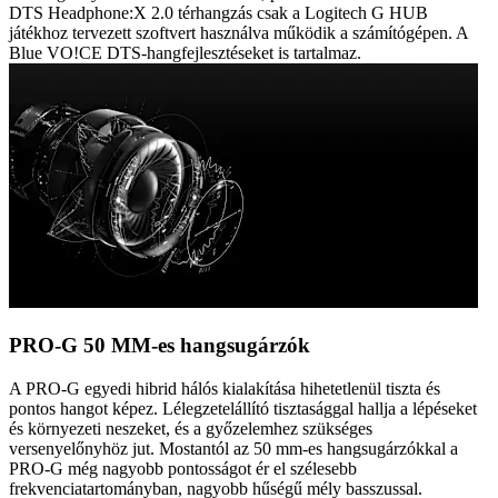
DTS Headphone:X 2.0 térhangzás csak a Logitech G HUB
játékhoz tervezett szoftvert használva működik a számítógépen. A
Blue VO!CE DTS-hangfejlesztéseket is tartalmaz.
PRO-G 50 MM-es hangsugárzók
A PRO-G egyedi hibrid hálós kialakítása hihetetlenül tiszta és
pontos hangot képez. Lélegzetelállító tisztasággal hallja a lépéseket
és környezeti neszeket, és a győzelemhez szükséges
versenyelőnyhöz jut. Mostantól az 50 mm-es hangsugárzókkal a
PRO-G még nagyobb pontosságot ér el szélesebb
frekvenciatartományban, nagyobb hűségű mély basszussal.