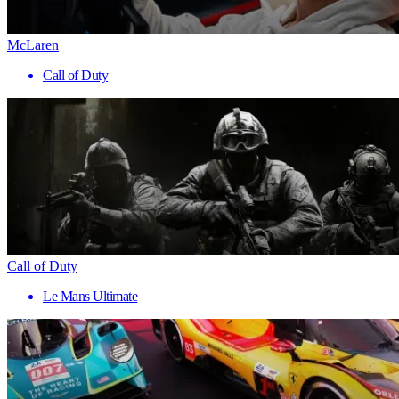
McLaren
Call of Duty
Call of Duty
Le Mans Ultimate