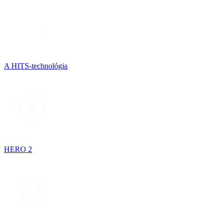
A HITS-technológia
HERO 2