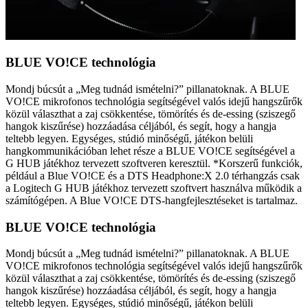
BLUE VO!CE technológia
Mondj búcsút a „Meg tudnád ismételni?” pillanatoknak. A BLUE
VO!CE mikrofonos technológia segítségével valós idejű hangszűrők
közül választhat a zaj csökkentése, tömörítés és de-essing (sziszegő
hangok kiszűrése) hozzáadása céljából, és segít, hogy a hangja
teltebb legyen. Egységes, stúdió minőségű, játékon belüli
hangkommunikációban lehet része a BLUE VO!CE segítségével a
G HUB játékhoz tervezett szoftveren keresztül. *Korszerű funkciók,
például a Blue VO!CE és a DTS Headphone:X 2.0 térhangzás csak
a Logitech G HUB játékhoz tervezett szoftvert használva működik a
számítógépen. A Blue VO!CE DTS-hangfejlesztéseket is tartalmaz.
BLUE VO!CE technológia
Mondj búcsút a „Meg tudnád ismételni?” pillanatoknak. A BLUE
VO!CE mikrofonos technológia segítségével valós idejű hangszűrők
közül választhat a zaj csökkentése, tömörítés és de-essing (sziszegő
hangok kiszűrése) hozzáadása céljából, és segít, hogy a hangja
teltebb legyen. Egységes, stúdió minőségű, játékon belüli