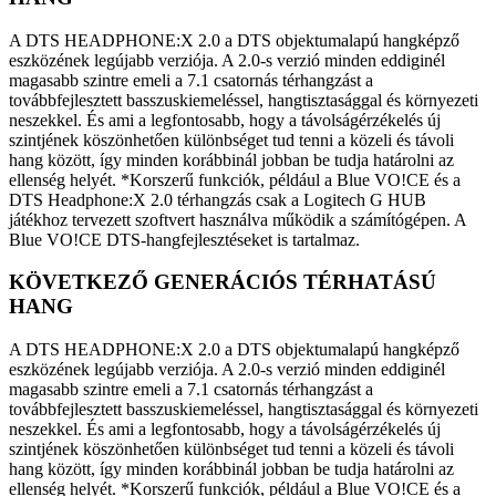
A DTS HEADPHONE:X 2.0 a DTS objektumalapú hangképző
eszközének legújabb verziója. A 2.0-s verzió minden eddiginél
magasabb szintre emeli a 7.1 csatornás térhangzást a
továbbfejlesztett basszuskiemeléssel, hangtisztasággal és környezeti
neszekkel. És ami a legfontosabb, hogy a távolságérzékelés új
szintjének köszönhetően különbséget tud tenni a közeli és távoli
hang között, így minden korábbinál jobban be tudja határolni az
ellenség helyét. *Korszerű funkciók, például a Blue VO!CE és a
DTS Headphone:X 2.0 térhangzás csak a Logitech G HUB
játékhoz tervezett szoftvert használva működik a számítógépen. A
Blue VO!CE DTS-hangfejlesztéseket is tartalmaz.
KÖVETKEZŐ GENERÁCIÓS TÉRHATÁSÚ
HANG
A DTS HEADPHONE:X 2.0 a DTS objektumalapú hangképző
eszközének legújabb verziója. A 2.0-s verzió minden eddiginél
magasabb szintre emeli a 7.1 csatornás térhangzást a
továbbfejlesztett basszuskiemeléssel, hangtisztasággal és környezeti
neszekkel. És ami a legfontosabb, hogy a távolságérzékelés új
szintjének köszönhetően különbséget tud tenni a közeli és távoli
hang között, így minden korábbinál jobban be tudja határolni az
ellenség helyét. *Korszerű funkciók, például a Blue VO!CE és a