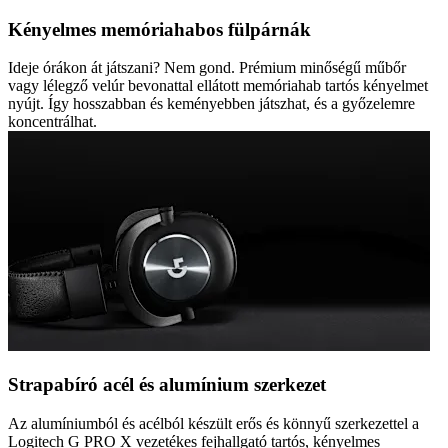
Kényelmes memóriahabos fülpárnák
Ideje órákon át játszani? Nem gond. Prémium minőségű műbőr
vagy lélegző velúr bevonattal ellátott memóriahab tartós kényelmet
nyújt. Így hosszabban és keményebben játszhat, és a győzelemre
koncentrálhat.
Strapabíró acél és alumínium szerkezet
Az alumíniumból és acélból készült erős és könnyű szerkezettel a
Logitech G PRO X vezetékes fejhallgató tartós, kényelmes