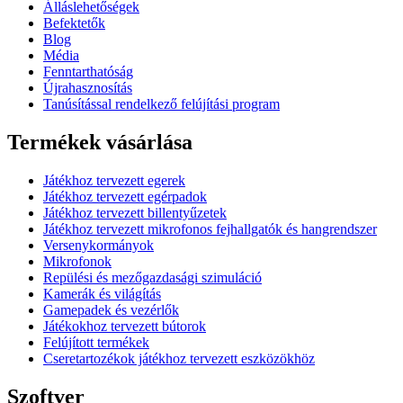
Álláslehetőségek
Befektetők
Blog
Média
Fenntarthatóság
Újrahasznosítás
Tanúsítással rendelkező felújítási program
Termékek vásárlása
Játékhoz tervezett egerek
Játékhoz tervezett egérpadok
Játékhoz tervezett billentyűzetek
Játékhoz tervezett mikrofonos fejhallgatók és hangrendszer
Versenykormányok
Mikrofonok
Repülési és mezőgazdasági szimuláció
Kamerák és világítás
Gamepadek és vezérlők
Játékokhoz tervezett bútorok
Felújított termékek
Cseretartozékok játékhoz tervezett eszközökhöz
Szoftver