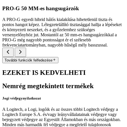
PRO-G 50 MM-es hangsugárzók
A PRO-G egyedi hibrid hálós kialakítása hihetetlenül tiszta és
pontos hangot képez. Lélegzetelállító tisztasággal hallja a lépéseket
és környezeti neszeket, és a győzelemhez szükséges
versenyelőnyhöz jut. Mostantól az 50 mm-es hangsugárzókkal a
PRO-G még nagyobb pontosságot ér el szélesebb
frekvenciatartományban, nagyobb hűségű mély basszussal.
További funkciók felfedezése
EZEKET IS KEDVELHETI
Nemrég megtekintett termékek
Jogi védjegynyilatkozat
A Logitech, a Logi, logóik és az összes többi Logitech védjegy a
Logitech Europe S.A. és/vagy leányvállalatainak védjegye vagy
bejegyzett védjegye az Egyesült Államokban és más országokban.
Minden más harmadik fél védjegye a megfelelő tulajdonosok