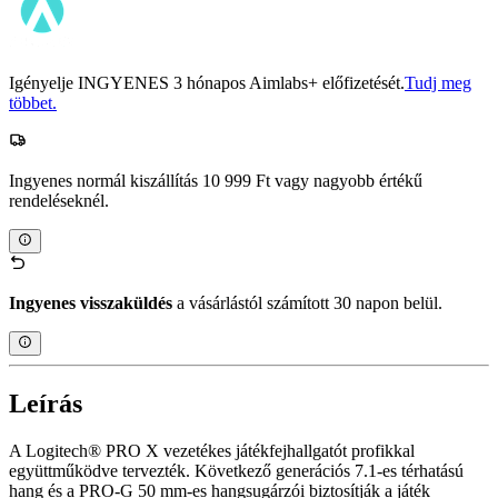
Igényelje INGYENES 3 hónapos Aimlabs+ előfizetését.
Tudj meg
többet.
Ingyenes normál kiszállítás 10 999 Ft vagy nagyobb értékű
rendeléseknél.
Ingyenes visszaküldés
a vásárlástól számított 30 napon belül.
Leírás
A Logitech® PRO X vezetékes játékfejhallgatót profikkal
együttműködve tervezték. Következő generációs 7.1-es térhatású
hang és a PRO-G 50 mm-es hangsugárzói biztosítják a játék