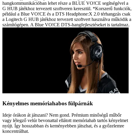
hangkommunikációban lehet része a BLUE VO!CE segítségével a
G HUB játékhoz tervezett szoftveren keresztül. *Korszerű funkciók,
például a Blue VO!CE és a DTS Headphone:X 2.0 térhangzás csak
a Logitech G HUB játékhoz tervezett szoftvert használva működik a
számítógépen. A Blue VO!CE DTS-hangfejlesztéseket is tartalmaz.
Kényelmes memóriahabos fülpárnák
Ideje órákon át játszani? Nem gond. Prémium minőségű műbőr
vagy lélegző velúr bevonattal ellátott memóriahab tartós kényelmet
nyújt. Így hosszabban és keményebben játszhat, és a győzelemre
koncentrálhat.