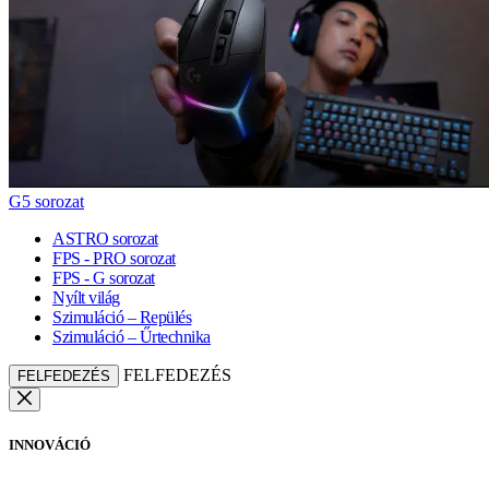
G5 sorozat
ASTRO sorozat
FPS - PRO sorozat
FPS - G sorozat
Nyílt világ
Szimuláció – Repülés
Szimuláció – Űrtechnika
FELFEDEZÉS
FELFEDEZÉS
INNOVÁCIÓ