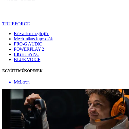
TRUEFORCE
Közvetlen meghajtás
Mechanikus kapcsolók
PRO-G AUDIO
POWERPLAY 2
LIGHTSYNC
BLUE VO!CE
EGYÜTTMŰKÖDÉSEK
McLaren