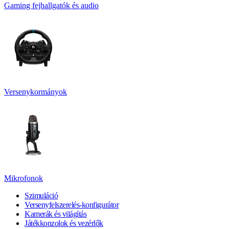
Gaming fejhallgatók és audio
Versenykormányok
Mikrofonok
Szimuláció
Versenyfelszerelés-konfigurátor
Kamerák és világítás
Játékkonzolok és vezérlők