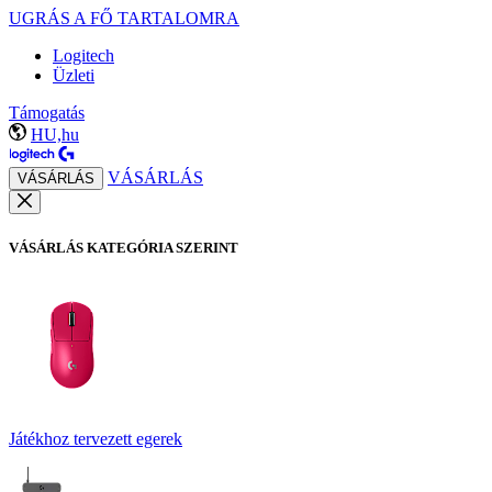
UGRÁS A FŐ TARTALOMRA
Logitech
Üzleti
Támogatás
HU,hu
VÁSÁRLÁS
VÁSÁRLÁS
VÁSÁRLÁS KATEGÓRIA SZERINT
Játékhoz tervezett egerek