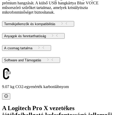
prémium hangzását. A külső USB hangkártya Blue VO!CE
műsorszóró szűrőket tartalmaz, amelyek kristálytiszta
mikrofonminőséget biztosítanak.
Termékjellemzők és kompatibilitás
Anyagok és fenntarthatóság
A csomag tartalma
Software and Támogatás
9.07
9.07 kg CO2-egyenérték karbonlábnyom
A Logitech Pro X vezetékes
játékfejhallgató kulcsfontosságú jellemzői