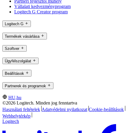
Partneri fejlesztői műhely
Vállalati kedvezményprogram
Logitech G Creator program
Logitech G
Termékek vásárlása
Szoftver
Ügyfélszolgálat
Beállítások
Partnerek és programok
HU,hu
©2026 Logitech. Minden jog fenntartva
Használati feltételek
Adatvédelmi nyilatkozat
Cookie-beállítások
Webhelytérkép
Logitech