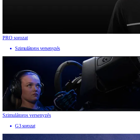
PRO sorozat
Szimulátoros versenyzés
Szimulátoros versenyzés
G3 sorozat