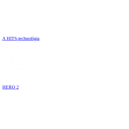
A HITS-technológia
HERO 2