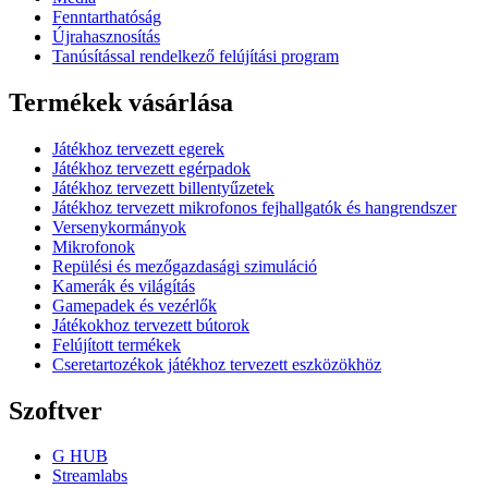
Fenntarthatóság
Újrahasznosítás
Tanúsítással rendelkező felújítási program
Termékek vásárlása
Játékhoz tervezett egerek
Játékhoz tervezett egérpadok
Játékhoz tervezett billentyűzetek
Játékhoz tervezett mikrofonos fejhallgatók és hangrendszer
Versenykormányok
Mikrofonok
Repülési és mezőgazdasági szimuláció
Kamerák és világítás
Gamepadek és vezérlők
Játékokhoz tervezett bútorok
Felújított termékek
Cseretartozékok játékhoz tervezett eszközökhöz
Szoftver
G HUB
Streamlabs