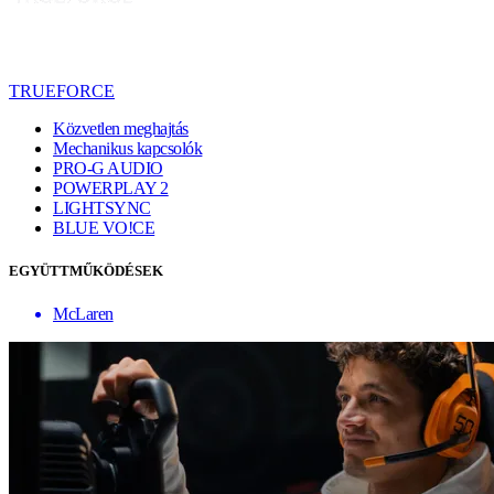
TRUEFORCE
Közvetlen meghajtás
Mechanikus kapcsolók
PRO-G AUDIO
POWERPLAY 2
LIGHTSYNC
BLUE VO!CE
EGYÜTTMŰKÖDÉSEK
McLaren