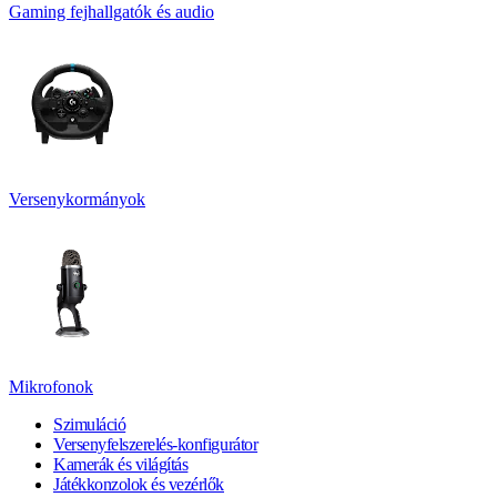
Gaming fejhallgatók és audio
Versenykormányok
Mikrofonok
Szimuláció
Versenyfelszerelés-konfigurátor
Kamerák és világítás
Játékkonzolok és vezérlők