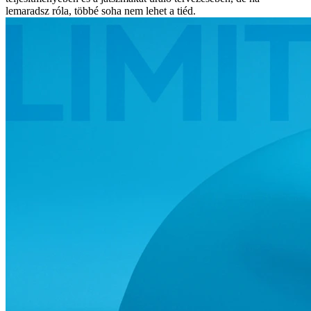
lemaradsz róla, többé soha nem lehet a tiéd.