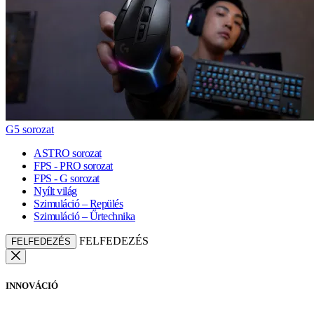
G5 sorozat
ASTRO sorozat
FPS - PRO sorozat
FPS - G sorozat
Nyílt világ
Szimuláció – Repülés
Szimuláció – Űrtechnika
FELFEDEZÉS
FELFEDEZÉS
INNOVÁCIÓ