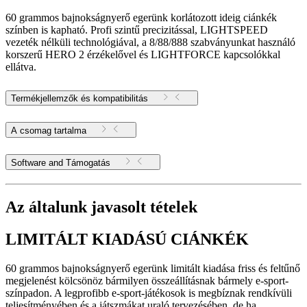
60 grammos bajnokságnyerő egerünk korlátozott ideig ciánkék
színben is kapható. Profi szintű precizitással, LIGHTSPEED
vezeték nélküli technológiával, a 8/88/888 szabványunkat használó
korszerű HERO 2 érzékelővel és LIGHTFORCE kapcsolókkal
ellátva.
Termékjellemzők és kompatibilitás
A csomag tartalma
Software and Támogatás
Az általunk javasolt tételek
LIMITÁLT KIADÁSÚ CIÁNKÉK
60 grammos bajnokságnyerő egerünk limitált kiadása friss és feltűnő
megjelenést kölcsönöz bármilyen összeállításnak bármely e-sport-
színpadon. A legprofibb e-sport-játékosok is megbíznak rendkívüli
teljesítményében és a játszmákat uraló tervezésében, de ha