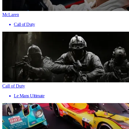
McLaren
Call of Duty
Call of Duty
Le Mans Ultimate