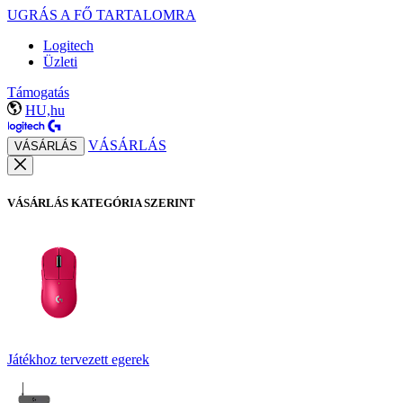
UGRÁS A FŐ TARTALOMRA
Logitech
Üzleti
Támogatás
HU,hu
VÁSÁRLÁS
VÁSÁRLÁS
VÁSÁRLÁS KATEGÓRIA SZERINT
Játékhoz tervezett egerek