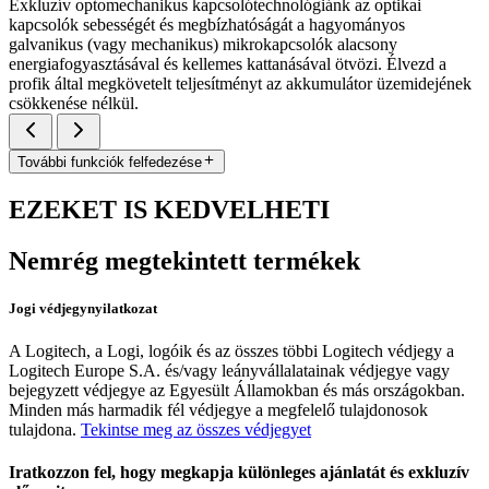
Exkluzív optomechanikus kapcsolótechnológiánk az optikai
kapcsolók sebességét és megbízhatóságát a hagyományos
galvanikus (vagy mechanikus) mikrokapcsolók alacsony
energiafogyasztásával és kellemes kattanásával ötvözi. Élvezd a
profik által megkövetelt teljesítményt az akkumulátor üzemidejének
csökkenése nélkül.
További funkciók felfedezése
EZEKET IS KEDVELHETI
Nemrég megtekintett termékek
Jogi védjegynyilatkozat
A Logitech, a Logi, logóik és az összes többi Logitech védjegy a
Logitech Europe S.A. és/vagy leányvállalatainak védjegye vagy
bejegyzett védjegye az Egyesült Államokban és más országokban.
Minden más harmadik fél védjegye a megfelelő tulajdonosok
tulajdona.
Tekintse meg az összes védjegyet
Iratkozzon fel, hogy megkapja különleges ajánlatát és exkluzív