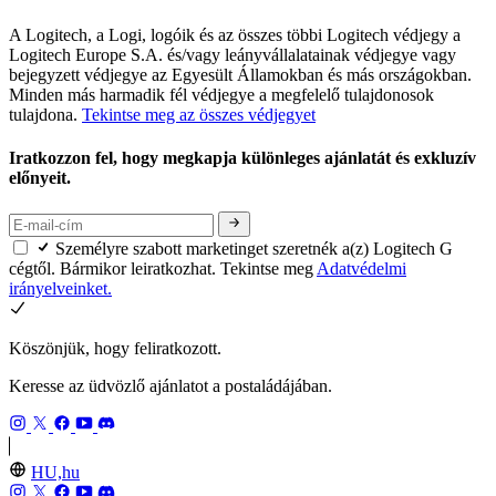
A Logitech, a Logi, logóik és az összes többi Logitech védjegy a
Logitech Europe S.A. és/vagy leányvállalatainak védjegye vagy
bejegyzett védjegye az Egyesült Államokban és más országokban.
Minden más harmadik fél védjegye a megfelelő tulajdonosok
tulajdona.
Tekintse meg az összes védjegyet
Iratkozzon fel, hogy megkapja különleges ajánlatát és exkluzív
előnyeit.
Személyre szabott marketinget szeretnék a(z) Logitech G
cégtől. Bármikor leiratkozhat. Tekintse meg
Adatvédelmi
irányelveinket.
Köszönjük, hogy feliratkozott.
Keresse az üdvözlő ajánlatot a postaládájában.
HU,hu