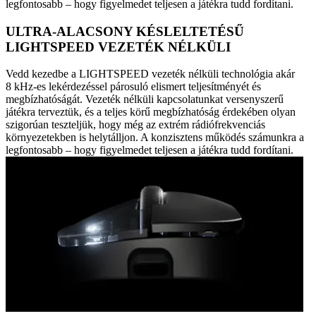
legfontosabb – hogy figyelmedet teljesen a játékra tudd fordítani.
ULTRA-ALACSONY KÉSLELTETÉSŰ
LIGHTSPEED VEZETÉK NÉLKÜLI
Vedd kezedbe a LIGHTSPEED vezeték nélküli technológia akár
8 kHz-es lekérdezéssel párosuló elismert teljesítményét és
megbízhatóságát. Vezeték nélküli kapcsolatunkat versenyszerű
játékra terveztük, és a teljes körű megbízhatóság érdekében olyan
szigorúan teszteljük, hogy még az extrém rádiófrekvenciás
környezetekben is helytálljon. A konzisztens működés számunkra a
legfontosabb – hogy figyelmedet teljesen a játékra tudd fordítani.