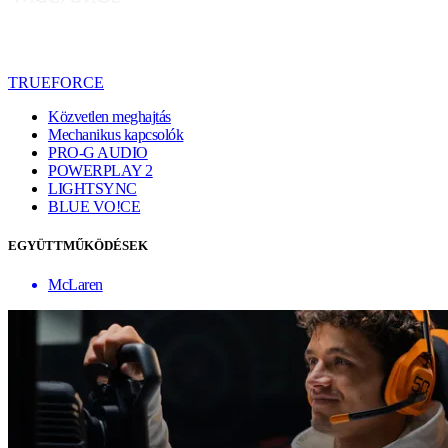
TRUEFORCE
Közvetlen meghajtás
Mechanikus kapcsolók
PRO-G AUDIO
POWERPLAY 2
LIGHTSYNC
BLUE VO!CE
EGYÜTTMŰKÖDÉSEK
McLaren