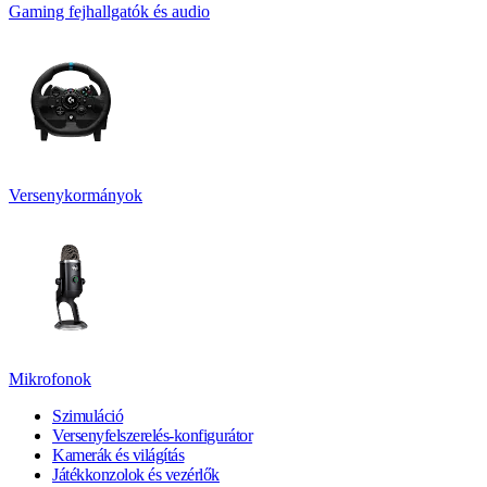
Gaming fejhallgatók és audio
Versenykormányok
Mikrofonok
Szimuláció
Versenyfelszerelés-konfigurátor
Kamerák és világítás
Játékkonzolok és vezérlők