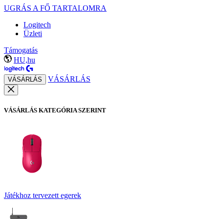
UGRÁS A FŐ TARTALOMRA
Logitech
Üzleti
Támogatás
HU,hu
VÁSÁRLÁS
VÁSÁRLÁS
VÁSÁRLÁS KATEGÓRIA SZERINT
Játékhoz tervezett egerek