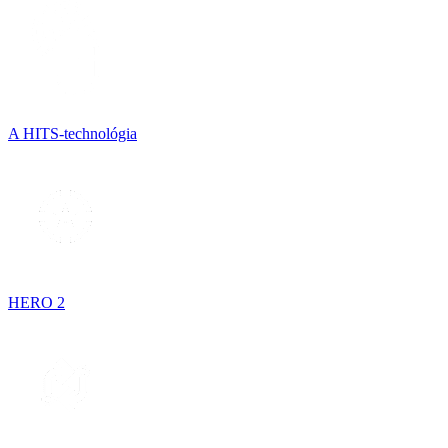
A HITS-technológia
HERO 2