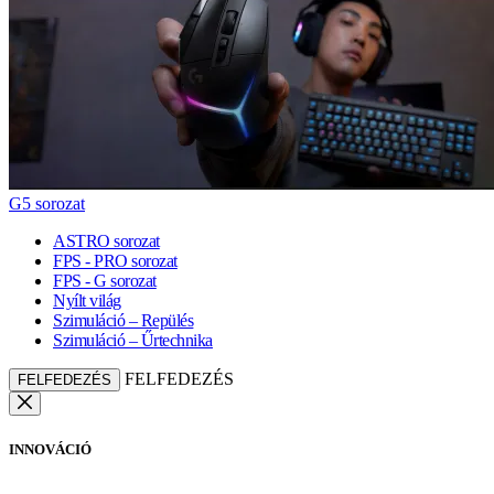
G5 sorozat
ASTRO sorozat
FPS - PRO sorozat
FPS - G sorozat
Nyílt világ
Szimuláció – Repülés
Szimuláció – Űrtechnika
FELFEDEZÉS
FELFEDEZÉS
INNOVÁCIÓ