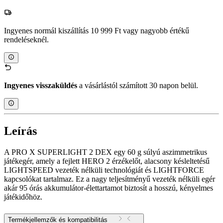
Ingyenes normál kiszállítás 10 999 Ft vagy nagyobb értékű
rendeléseknél.
Ingyenes visszaküldés
a vásárlástól számított 30 napon belül.
Leírás
A PRO X SUPERLIGHT 2 DEX egy 60 g súlyú aszimmetrikus
játékegér, amely a fejlett HERO 2 érzékelőt, alacsony késleltetésű
LIGHTSPEED vezeték nélküli technológiát és LIGHTFORCE
kapcsolókat tartalmaz. Ez a nagy teljesítményű vezeték nélküli egér
akár 95 órás akkumulátor-élettartamot biztosít a hosszú, kényelmes
játékidőhöz.
Termékjellemzők és kompatibilitás