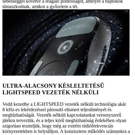
sebességgel követve a reagáló pontosságot, amelyre a bajnokok
támaszkodnak, amikor a győzelem a tét.
ULTRA-ALACSONY KÉSLELTETÉSŰ
LIGHTSPEED VEZETÉK NÉLKÜLI
Vedd kezedbe a LIGHTSPEED vezeték nélküli technológia akár
8 kHz-es lekérdezéssel párosuló elismert teljesítményét és
megbízhatóságát. Vezeték nélküli kapcsolatunkat versenyszerű
játékra terveztük, és a teljes körű megbízhatóság érdekében olyan
szigorúan teszteljük, hogy még az extrém rádiófrekvenciás
környezetekben is helytálljon. A konzisztens működés számunkra a