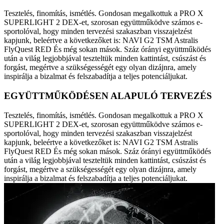
Tesztelés, finomítás, ismétlés. Gondosan megalkottuk a PRO X
SUPERLIGHT 2 DEX-et, szorosan együttműködve számos e-
sportolóval, hogy minden tervezési szakaszban visszajelzést
kapjunk, beleértve a következőket is: NAVI G2 TSM Astralis
FlyQuest RED És még sokan mások. Száz órányi együttműködés
után a világ legjobbjával teszteltük minden kattintást, csúszást és
forgást, megértve a szükségességét egy olyan dizájnra, amely
inspirálja a bizalmat és felszabadítja a teljes potenciáljukat.
EGYÜTTMŰKÖDÉSEN ALAPULÓ TERVEZÉS
Tesztelés, finomítás, ismétlés. Gondosan megalkottuk a PRO X
SUPERLIGHT 2 DEX-et, szorosan együttműködve számos e-
sportolóval, hogy minden tervezési szakaszban visszajelzést
kapjunk, beleértve a következőket is: NAVI G2 TSM Astralis
FlyQuest RED És még sokan mások. Száz órányi együttműködés
után a világ legjobbjával teszteltük minden kattintást, csúszást és
forgást, megértve a szükségességét egy olyan dizájnra, amely
inspirálja a bizalmat és felszabadítja a teljes potenciáljukat.