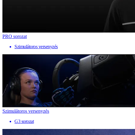
PRO sorozat
Szimulátoros versenyzés
Szimulátoros versenyzés
G3 sorozat