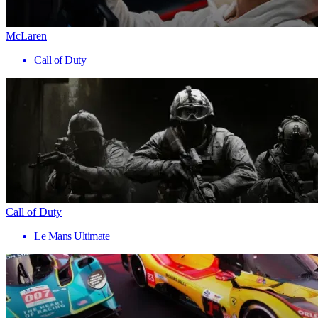
McLaren
Call of Duty
Call of Duty
Le Mans Ultimate