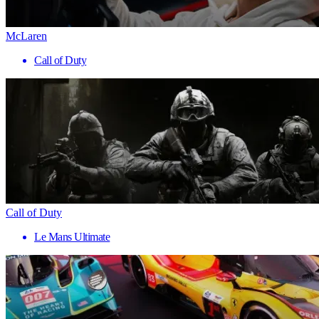
McLaren
Call of Duty
Call of Duty
Le Mans Ultimate