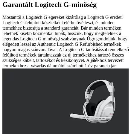
Garantált Logitech G-minőség
Mostantól a Logitech G egereket kizárólag a Logitech G eredeti
Logitech G felújított készletként elérhetővé teszi, és minden
termékhez biztosítja a standard garanciát. Bár minden terméken
lehetnek kisebb kozmetikai hibák, hisszük, hogy megfelelnek a
legendás Logitech G minőségi szabványnak Úgy gondoljuk, hogy
elégedett leszel az Authentic Logitech G Refurbished termékek
nagyon magas színvonalával. A Logitech G tanúsítással rendelkező
felújított termékek tartalmazzák az új termékekhez tartozó összes
szükséges kábelt, tartozékot és kézikönyvet. A játékhoz tervezett
termékekhez a vásárlás dátumától számított 1 év garancia jár.