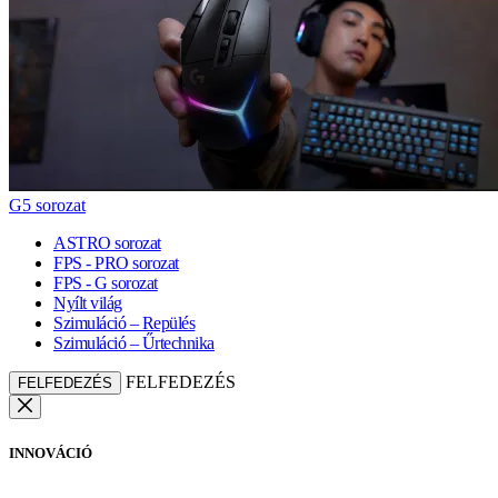
G5 sorozat
ASTRO sorozat
FPS - PRO sorozat
FPS - G sorozat
Nyílt világ
Szimuláció – Repülés
Szimuláció – Űrtechnika
FELFEDEZÉS
FELFEDEZÉS
INNOVÁCIÓ