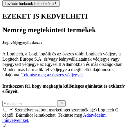
További funkciók felfedezése
EZEKET IS KEDVELHETI
Nemrég megtekintett termékek
Jogi védjegynyilatkozat
A Logitech, a Logi, logóik és az összes többi Logitech védjegy a
Logitech Europe S.A. és/vagy leányvállalatainak védjegye vagy
bejegyzett védjegye az Egyesült Államokban és más országokban.
Minden más harmadik fél védjegye a megfelelő tulajdonosok
tulajdona.
Tekintse meg az összes védjegyet
Iratkozzon fel, hogy megkapja különleges ajánlatát és exkluzív
előnyeit.
Személyre szabott marketinget szeretnék a(z) Logitech G
cégtől. Bármikor leiratkozhat. Tekintse meg
Adatvédelmi
irányelveinket.