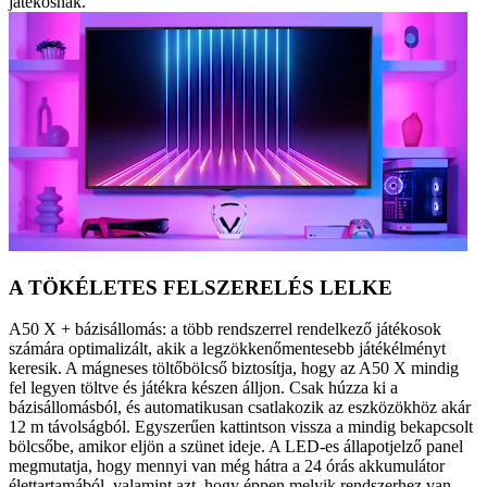
játékosnak.
A TÖKÉLETES FELSZERELÉS LELKE
A50 X + bázisállomás: a több rendszerrel rendelkező játékosok
számára optimalizált, akik a legzökkenőmentesebb játékélményt
keresik. A mágneses töltőbölcső biztosítja, hogy az A50 X mindig
fel legyen töltve és játékra készen álljon. Csak húzza ki a
bázisállomásból, és automatikusan csatlakozik az eszközökhöz akár
12 m távolságból. Egyszerűen kattintson vissza a mindig bekapcsolt
bölcsőbe, amikor eljön a szünet ideje. A LED-es állapotjelző panel
megmutatja, hogy mennyi van még hátra a 24 órás akkumulátor
élettartamából, valamint azt, hogy éppen melyik rendszerhez van