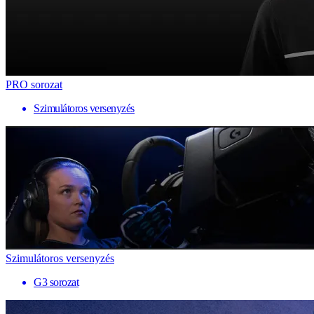
PRO sorozat
Szimulátoros versenyzés
Szimulátoros versenyzés
G3 sorozat