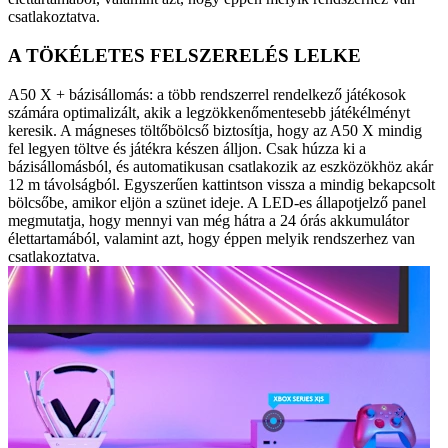
csatlakoztatva.
A TÖKÉLETES FELSZERELÉS LELKE
A50 X + bázisállomás: a több rendszerrel rendelkező játékosok
számára optimalizált, akik a legzökkenőmentesebb játékélményt
keresik. A mágneses töltőbölcső biztosítja, hogy az A50 X mindig
fel legyen töltve és játékra készen álljon. Csak húzza ki a
bázisállomásból, és automatikusan csatlakozik az eszközökhöz akár
12 m távolságból. Egyszerűen kattintson vissza a mindig bekapcsolt
bölcsőbe, amikor eljön a szünet ideje. A LED-es állapotjelző panel
megmutatja, hogy mennyi van még hátra a 24 órás akkumulátor
élettartamából, valamint azt, hogy éppen melyik rendszerhez van
csatlakoztatva.