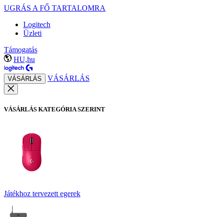
UGRÁS A FŐ TARTALOMRA
Logitech
Üzleti
Támogatás
HU,hu
VÁSÁRLÁS
VÁSÁRLÁS
VÁSÁRLÁS KATEGÓRIA SZERINT
Játékhoz tervezett egerek