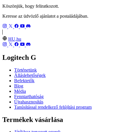
Köszönjük, hogy feliratkozott.
Keresse az üdvözlő ajánlatot a postaládájában.
HU,hu
Logitech G
Történetünk
Álláslehetőségek
Befektetők
Blog
Média
Fenntarthatóság
Újrahasznosítás
Tanúsítással rendelkező felújítási program
Termékek vásárlása
Játékhoz tervezett egerek