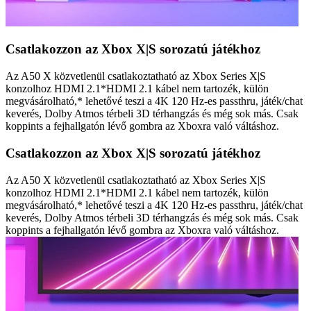
Csatlakozzon az Xbox X|S sorozatú játékhoz
Az A50 X közvetlenül csatlakoztatható az Xbox Series X|S
konzolhoz HDMI 2.1*HDMI 2.1 kábel nem tartozék, külön
megvásárolható,* lehetővé teszi a 4K 120 Hz-es passthru, játék/chat
keverés, Dolby Atmos térbeli 3D térhangzás és még sok más. Csak
koppints a fejhallgatón lévő gombra az Xboxra való váltáshoz.
Csatlakozzon az Xbox X|S sorozatú játékhoz
Az A50 X közvetlenül csatlakoztatható az Xbox Series X|S
konzolhoz HDMI 2.1*HDMI 2.1 kábel nem tartozék, külön
megvásárolható,* lehetővé teszi a 4K 120 Hz-es passthru, játék/chat
keverés, Dolby Atmos térbeli 3D térhangzás és még sok más. Csak
koppints a fejhallgatón lévő gombra az Xboxra való váltáshoz.