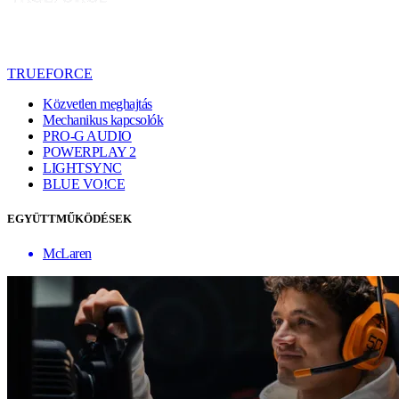
TRUEFORCE
Közvetlen meghajtás
Mechanikus kapcsolók
PRO-G AUDIO
POWERPLAY 2
LIGHTSYNC
BLUE VO!CE
EGYÜTTMŰKÖDÉSEK
McLaren