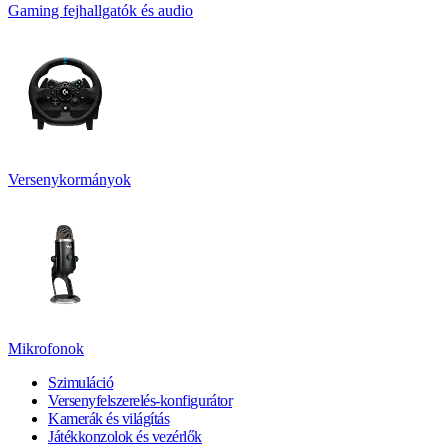
Gaming fejhallgatók és audio
Versenykormányok
Mikrofonok
Szimuláció
Versenyfelszerelés-konfigurátor
Kamerák és világítás
Játékkonzolok és vezérlők