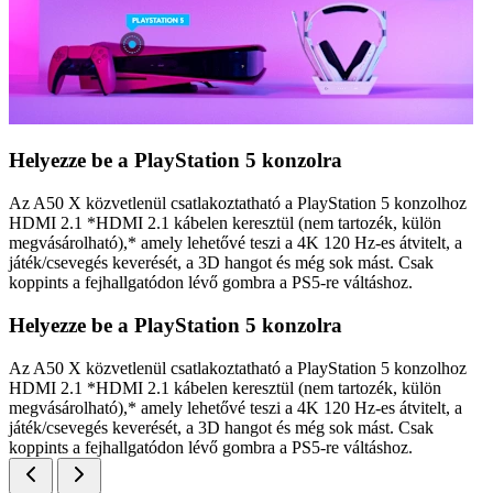
Helyezze be a PlayStation 5 konzolra
Az A50 X közvetlenül csatlakoztatható a PlayStation 5 konzolhoz
HDMI 2.1 *HDMI 2.1 kábelen keresztül (nem tartozék, külön
megvásárolható),* amely lehetővé teszi a 4K 120 Hz-es átvitelt, a
játék/csevegés keverését, a 3D hangot és még sok mást. Csak
koppints a fejhallgatódon lévő gombra a PS5-re váltáshoz.
Helyezze be a PlayStation 5 konzolra
Az A50 X közvetlenül csatlakoztatható a PlayStation 5 konzolhoz
HDMI 2.1 *HDMI 2.1 kábelen keresztül (nem tartozék, külön
megvásárolható),* amely lehetővé teszi a 4K 120 Hz-es átvitelt, a
játék/csevegés keverését, a 3D hangot és még sok mást. Csak
koppints a fejhallgatódon lévő gombra a PS5-re váltáshoz.