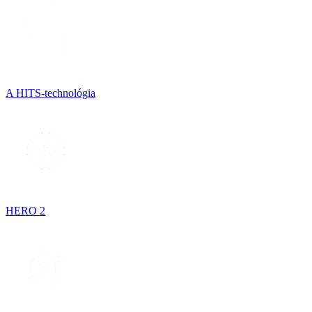
A HITS-technológia
HERO 2