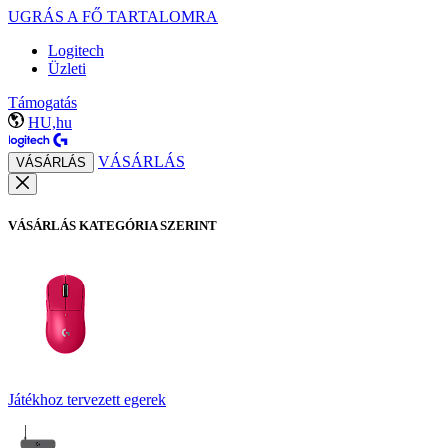
UGRÁS A FŐ TARTALOMRA
Logitech
Üzleti
Támogatás
HU,hu
VÁSÁRLÁS
VÁSÁRLÁS
VÁSÁRLÁS KATEGÓRIA SZERINT
Játékhoz tervezett egerek