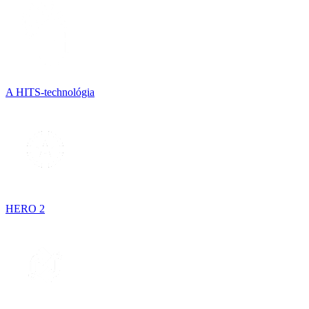
A HITS-technológia
HERO 2