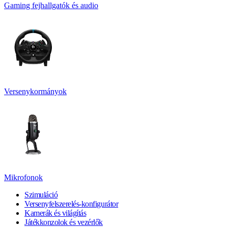
Gaming fejhallgatók és audio
Versenykormányok
Mikrofonok
Szimuláció
Versenyfelszerelés-konfigurátor
Kamerák és világítás
Játékkonzolok és vezérlők