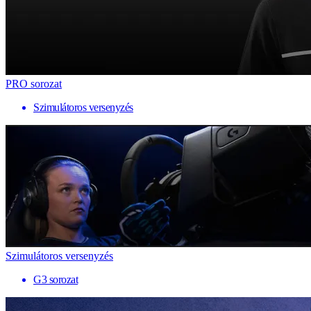
PRO sorozat
Szimulátoros versenyzés
Szimulátoros versenyzés
G3 sorozat