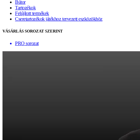
Bútor
Tartozékok
Felújított termékek
Cseretartozékok játékhoz tervezett eszközökhöz
VÁSÁRLÁS SOROZAT SZERINT
PRO sorozat