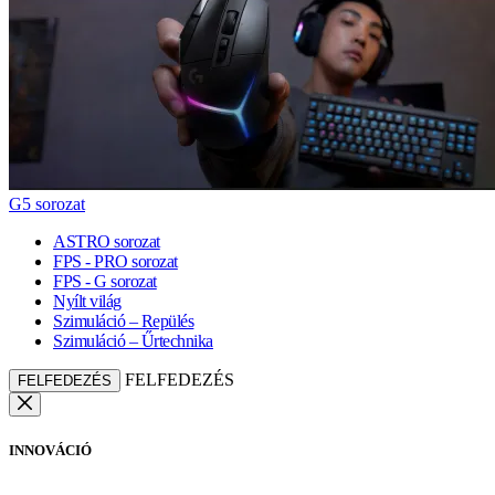
G5 sorozat
ASTRO sorozat
FPS - PRO sorozat
FPS - G sorozat
Nyílt világ
Szimuláció – Repülés
Szimuláció – Űrtechnika
FELFEDEZÉS
FELFEDEZÉS
INNOVÁCIÓ