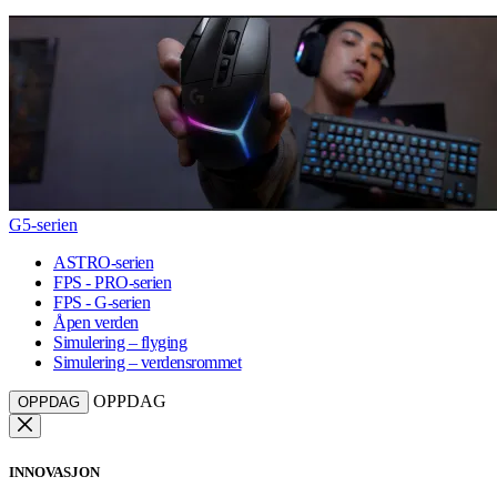
G5-serien
ASTRO-serien
FPS - PRO-serien
FPS - G-serien
Åpen verden
Simulering – flyging
Simulering – verdensrommet
OPPDAG
OPPDAG
INNOVASJON