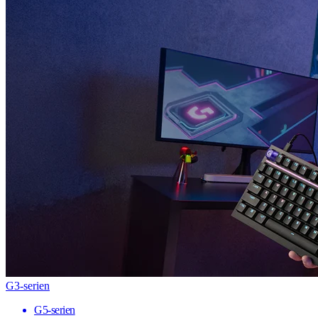
G3-serien
G5-serien