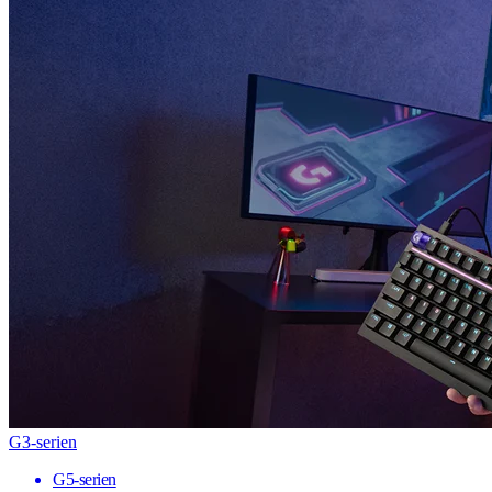
G3-serien
G5-serien