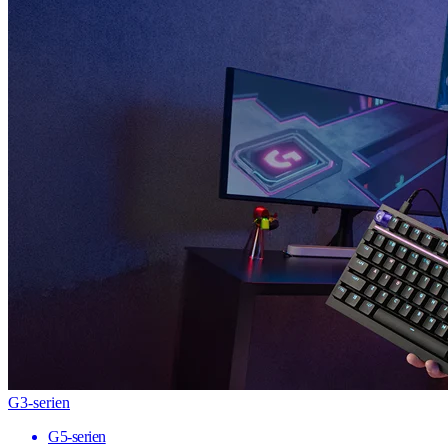
G3-serien
G5-serien