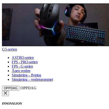
G5-serien
ASTRO-serien
FPS - PRO-serien
FPS - G-serien
Åpen verden
Simulering – flyging
Simulering – verdensrommet
OPPDAG
OPPDAG
INNOVASJON