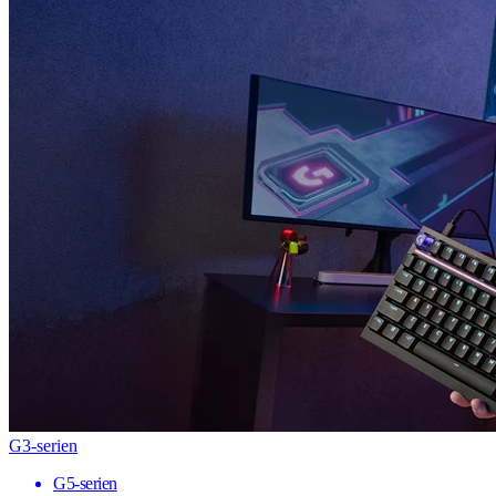
G3-serien
G5-serien