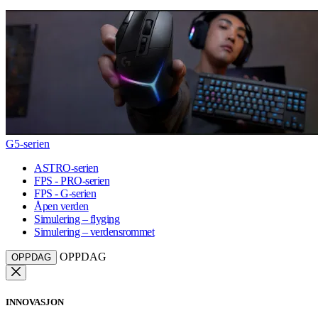
G5-serien
ASTRO-serien
FPS - PRO-serien
FPS - G-serien
Åpen verden
Simulering – flyging
Simulering – verdensrommet
OPPDAG
OPPDAG
INNOVASJON