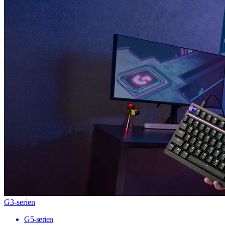
G3-serien
G5-serien