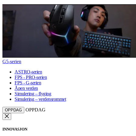
G5-serien
ASTRO-serien
FPS - PRO-serien
FPS - G-serien
Åpen verden
Simulering – flyging
Simulering – verdensrommet
OPPDAG
OPPDAG
INNOVASJON