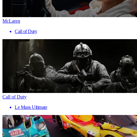
McLaren
Call of Duty
Call of Duty
Le Mans Ultimate