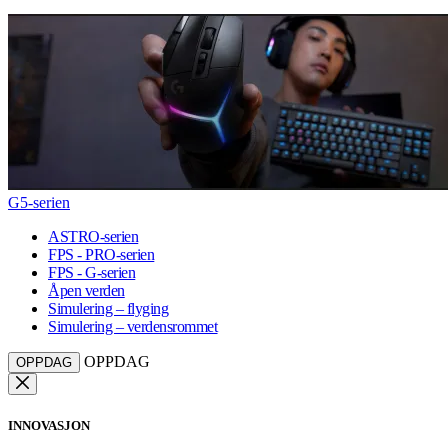
G5-serien
ASTRO-serien
FPS - PRO-serien
FPS - G-serien
Åpen verden
Simulering – flyging
Simulering – verdensrommet
OPPDAG
OPPDAG
INNOVASJON