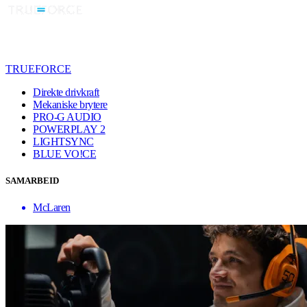
TRUEFORCE
Direkte drivkraft
Mekaniske brytere
PRO-G AUDIO
POWERPLAY 2
LIGHTSYNC
BLUE VO!CE
SAMARBEID
McLaren