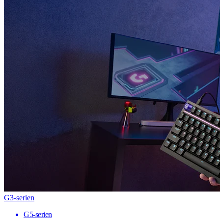
G3-serien
G5-serien