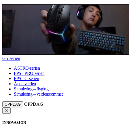
G5-serien
ASTRO-serien
FPS - PRO-serien
FPS - G-serien
Åpen verden
Simulering – flyging
Simulering – verdensrommet
OPPDAG
OPPDAG
INNOVASJON