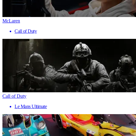
McLaren
Call of Duty
Call of Duty
Le Mans Ultimate