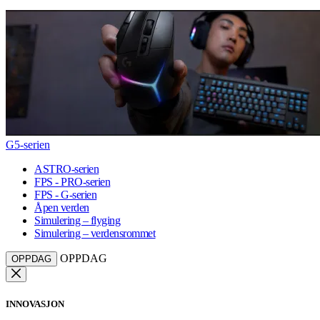
G5-serien
ASTRO-serien
FPS - PRO-serien
FPS - G-serien
Åpen verden
Simulering – flyging
Simulering – verdensrommet
OPPDAG
OPPDAG
INNOVASJON