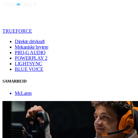
TRUEFORCE
Direkte drivkraft
Mekaniske brytere
PRO-G AUDIO
POWERPLAY 2
LIGHTSYNC
BLUE VO!CE
SAMARBEID
McLaren