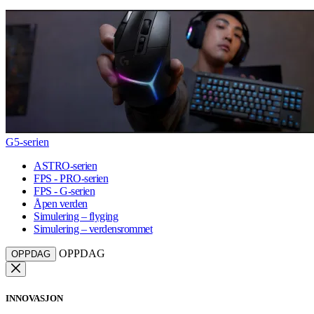
G5-serien
ASTRO-serien
FPS - PRO-serien
FPS - G-serien
Åpen verden
Simulering – flyging
Simulering – verdensrommet
OPPDAG
OPPDAG
INNOVASJON