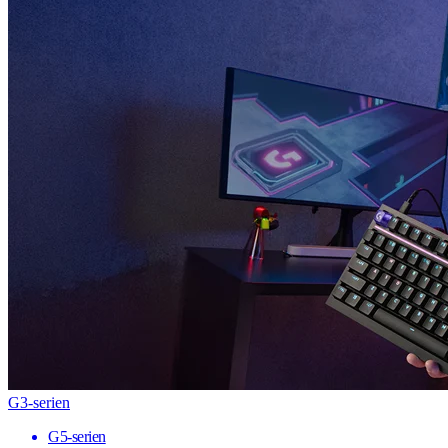
G3-serien
G5-serien