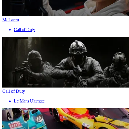
McLaren
Call of Duty
Call of Duty
Le Mans Ultimate