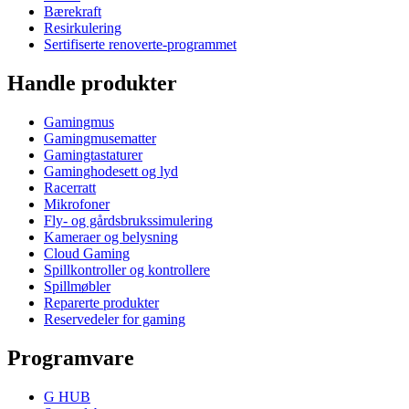
Bærekraft
Resirkulering
Sertifiserte renoverte-programmet
Handle produkter
Gamingmus
Gamingmusematter
Gamingtastaturer
Gaminghodesett og lyd
Racerratt
Mikrofoner
Fly- og gårdsbrukssimulering
Kameraer og belysning
Cloud Gaming
Spillkontroller og kontrollere
Spillmøbler
Reparerte produkter
Reservedeler for gaming
Programvare
G HUB