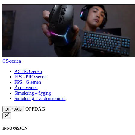
G5-serien
ASTRO-serien
FPS - PRO-serien
FPS - G-serien
Åpen verden
Simulering – flyging
Simulering – verdensrommet
OPPDAG
OPPDAG
INNOVASJON