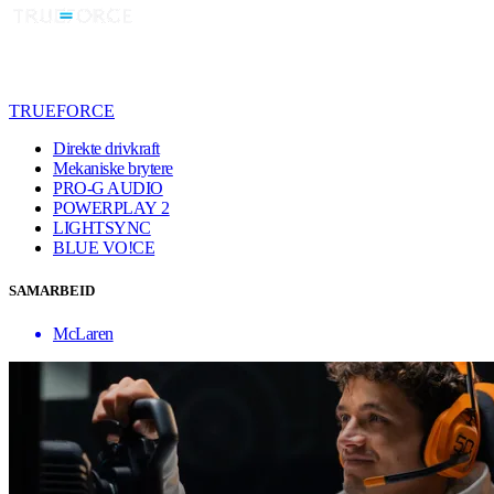
TRUEFORCE
Direkte drivkraft
Mekaniske brytere
PRO-G AUDIO
POWERPLAY 2
LIGHTSYNC
BLUE VO!CE
SAMARBEID
McLaren