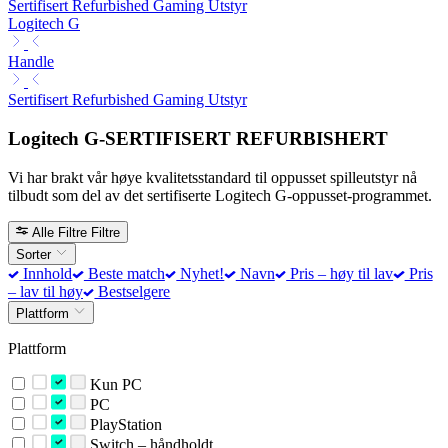
Sertifisert Refurbished Gaming Utstyr
Logitech G
Handle
Sertifisert Refurbished Gaming Utstyr
Logitech G-SERTIFISERT REFURBISHERT
Vi har brakt vår høye kvalitetsstandard til oppusset spilleutstyr nå
tilbudt som del av det sertifiserte Logitech G-oppusset-programmet.
Alle Filtre
Filtre
Sorter
Innhold
Beste match
Nyhet!
Navn
Pris – høy til lav
Pris
– lav til høy
Bestselgere
Plattform
Plattform
Kun PC
PC
PlayStation
Switch – håndholdt