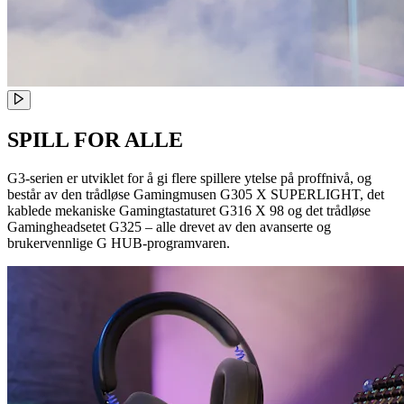
SPILL FOR ALLE
G3-serien er utviklet for å gi flere spillere ytelse på proffnivå, og
består av den trådløse Gamingmusen G305 X SUPERLIGHT, det
kablede mekaniske Gamingtastaturet G316 X 98 og det trådløse
Gamingheadsetet G325 – alle drevet av den avanserte og
brukervennlige G HUB-programvaren.