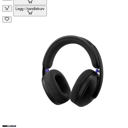
Legg i handlekurv