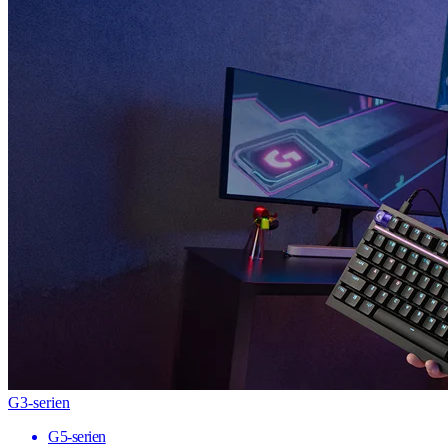
G3-serien
G5-serien