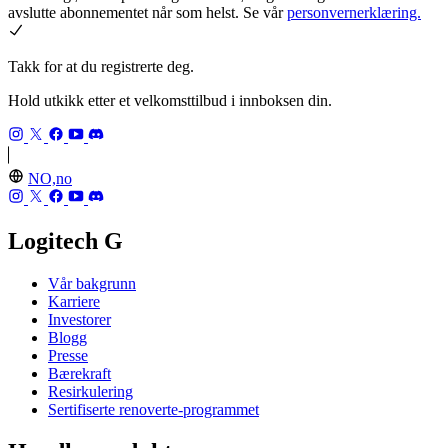
avslutte abonnementet når som helst. Se vår
personvernerklæring.
Takk for at du registrerte deg.
Hold utkikk etter et velkomsttilbud i innboksen din.
NO,no
Logitech G
Vår bakgrunn
Karriere
Investorer
Blogg
Presse
Bærekraft
Resirkulering
Sertifiserte renoverte-programmet