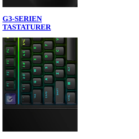
G3-SERIEN
TASTATURER