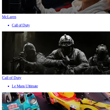
McLaren
Call of Duty
Call of Duty
Le Mans Ultimate