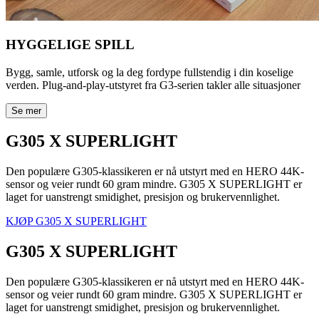
HYGGELIGE SPILL
Bygg, samle, utforsk og la deg fordype fullstendig i din koselige
verden. Plug-and-play-utstyret fra G3-serien takler alle situasjoner
Se mer
G305 X SUPERLIGHT
Den populære G305-klassikeren er nå utstyrt med en HERO 44K-
sensor og veier rundt 60 gram mindre. G305 X SUPERLIGHT er
laget for uanstrengt smidighet, presisjon og brukervennlighet.
KJØP G305 X SUPERLIGHT
G305 X SUPERLIGHT
Den populære G305-klassikeren er nå utstyrt med en HERO 44K-
sensor og veier rundt 60 gram mindre. G305 X SUPERLIGHT er
laget for uanstrengt smidighet, presisjon og brukervennlighet.