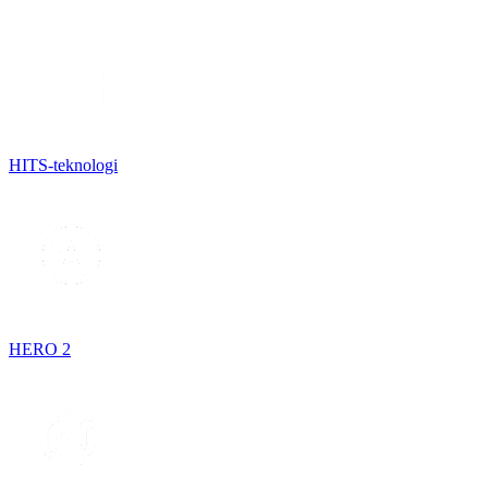
HITS-teknologi
HERO 2