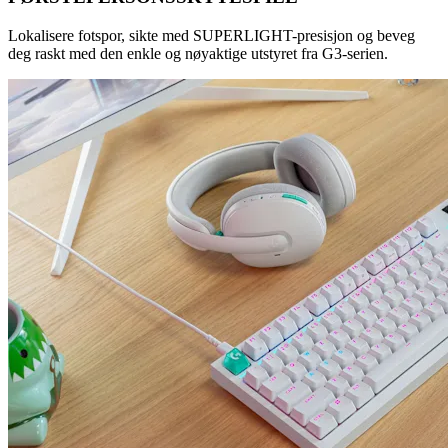
Lokalisere fotspor, sikte med SUPERLIGHT-presisjon og beveg
deg raskt med den enkle og nøyaktige utstyret fra G3-serien.