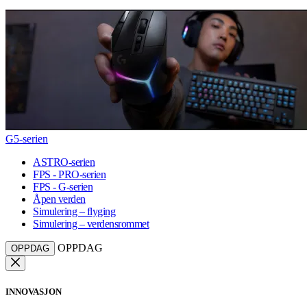
G5-serien
ASTRO-serien
FPS - PRO-serien
FPS - G-serien
Åpen verden
Simulering – flyging
Simulering – verdensrommet
OPPDAG
OPPDAG
INNOVASJON