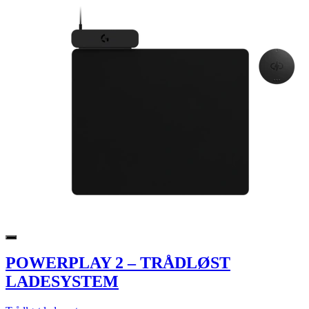
POWERPLAY 2 – TRÅDLØST
LADESYSTEM