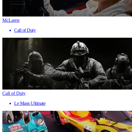
McLaren
Call of Duty
Call of Duty
Le Mans Ultimate