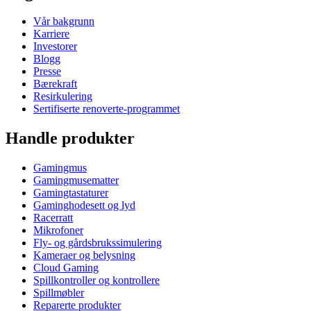
Vår bakgrunn
Karriere
Investorer
Blogg
Presse
Bærekraft
Resirkulering
Sertifiserte renoverte-programmet
Handle produkter
Gamingmus
Gamingmusematter
Gamingtastaturer
Gaminghodesett og lyd
Racerratt
Mikrofoner
Fly- og gårdsbrukssimulering
Kameraer og belysning
Cloud Gaming
Spillkontroller og kontrollere
Spillmøbler
Reparerte produkter