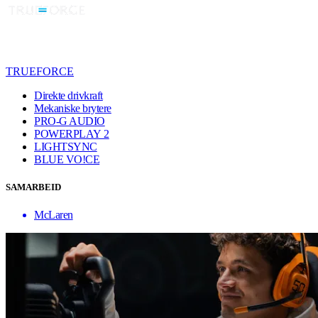
TRUEFORCE
Direkte drivkraft
Mekaniske brytere
PRO-G AUDIO
POWERPLAY 2
LIGHTSYNC
BLUE VO!CE
SAMARBEID
McLaren