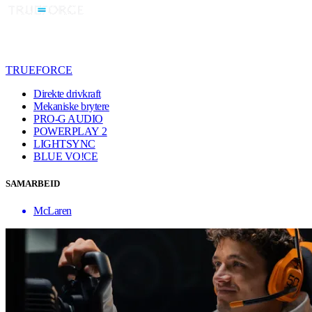
TRUEFORCE
Direkte drivkraft
Mekaniske brytere
PRO-G AUDIO
POWERPLAY 2
LIGHTSYNC
BLUE VO!CE
SAMARBEID
McLaren