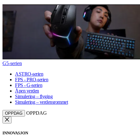
G5-serien
ASTRO-serien
FPS - PRO-serien
FPS - G-serien
Åpen verden
Simulering – flyging
Simulering – verdensrommet
OPPDAG
OPPDAG
INNOVASJON