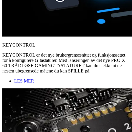
KEYCONTROL
KEYCONTROL er det nye brukergrensesnittet og funksjonssettet
for å konfigurere G-tastaturer. Med lanseringen av det nye PRO X
60 TRÅDLØSE GAMINGTASTATURET kan du sjekke ut de
nesten ubegrensede måtene du kan SPILLE på.
LES MER