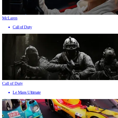
McLaren
Call of Duty
Call of Duty
Le Mans Ultimate