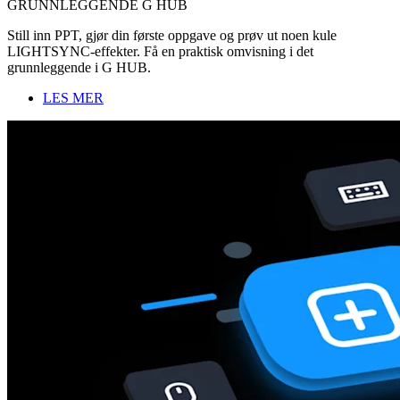
GRUNNLEGGENDE G HUB
Still inn PPT, gjør din første oppgave og prøv ut noen kule
LIGHTSYNC-effekter. Få en praktisk omvisning i det
grunnleggende i G HUB.
LES MER