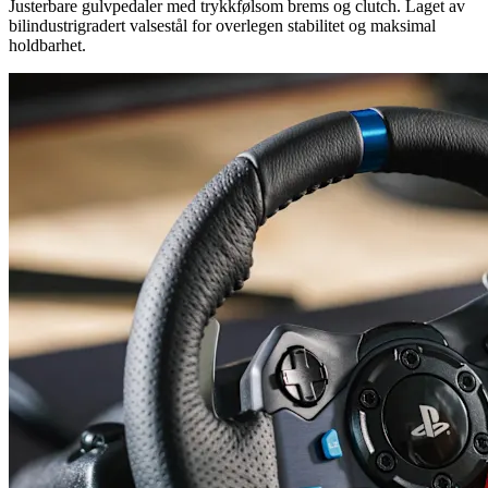
Justerbare gulvpedaler med trykkfølsom brems og clutch. Laget av
bilindustrigradert valsestål for overlegen stabilitet og maksimal
holdbarhet.