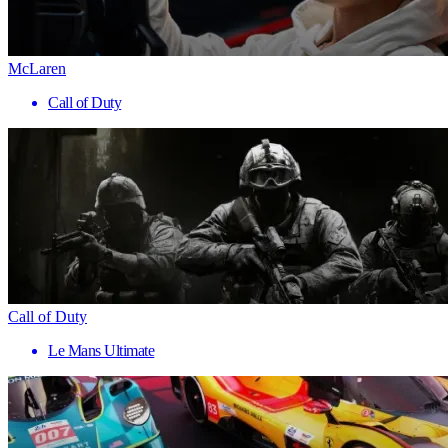
McLaren
Call of Duty
Call of Duty
Le Mans Ultimate