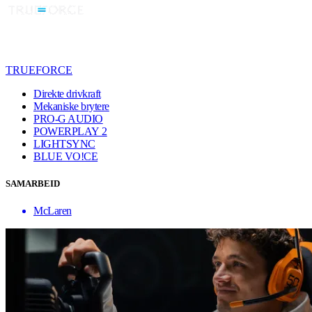
TRUEFORCE
Direkte drivkraft
Mekaniske brytere
PRO-G AUDIO
POWERPLAY 2
LIGHTSYNC
BLUE VO!CE
SAMARBEID
McLaren