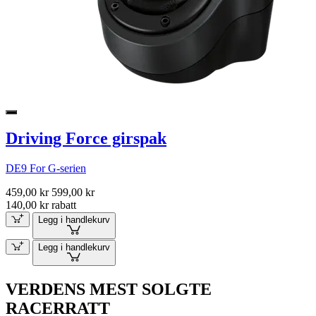
Driving Force girspak
DE9 For G-serien
459,00 kr
599,00 kr
140,00 kr rabatt
Legg i handlekurv
Legg i handlekurv
VERDENS MEST SOLGTE
RACERRATT