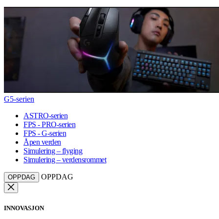
G5-serien
ASTRO-serien
FPS - PRO-serien
FPS - G-serien
Åpen verden
Simulering – flyging
Simulering – verdensrommet
OPPDAG
OPPDAG
INNOVASJON