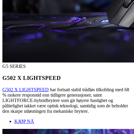
G5 SERIES
G502 X LIGHTSPEED
G502 X LIGHTSPEED
har fortsatt stabil trådløs tilkobling med 68
% raskere responstid enn tidligere generasjoner, samt
LIGHTFORCE-hybridbrytere som gir høyere hastighet og
pålitelighet takket være optisk teknologi, samtidig som de beholder
den skarpe utløsningen fra mekaniske brytere.
KJØP NÅ