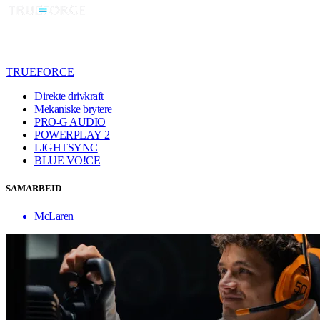
TRUEFORCE
Direkte drivkraft
Mekaniske brytere
PRO-G AUDIO
POWERPLAY 2
LIGHTSYNC
BLUE VO!CE
SAMARBEID
McLaren