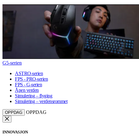
G5-serien
ASTRO-serien
FPS - PRO-serien
FPS - G-serien
Åpen verden
Simulering – flyging
Simulering – verdensrommet
OPPDAG
OPPDAG
INNOVASJON