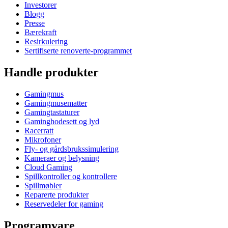
Investorer
Blogg
Presse
Bærekraft
Resirkulering
Sertifiserte renoverte-programmet
Handle produkter
Gamingmus
Gamingmusematter
Gamingtastaturer
Gaminghodesett og lyd
Racerratt
Mikrofoner
Fly- og gårdsbrukssimulering
Kameraer og belysning
Cloud Gaming
Spillkontroller og kontrollere
Spillmøbler
Reparerte produkter
Reservedeler for gaming
Programvare