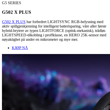
G5 SERIES
G502 X PLUS
G502 X PLUS
har forbedret LIGHTSYNC RGB-belysning med
aktiv spillgjenkjenning for intelligent batterisparing, våre aller første
hybrid-brytere av typen LIGHTFORCE (optisk-mekanisk), trådløs
LIGHTSPEED-tilkobling i proffklasse, en HERO 25K-sensor med
nøyaktighet på under en mikrometer og mye mer.
KJØP NÅ