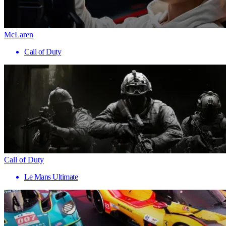
McLaren
Call of Duty
Call of Duty
Le Mans Ultimate