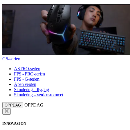
G5-serien
ASTRO-serien
FPS - PRO-serien
FPS - G-serien
Åpen verden
Simulering – flyging
Simulering – verdensrommet
OPPDAG
OPPDAG
INNOVASJON