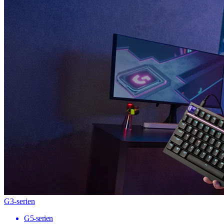
G3-serien
G5-serien