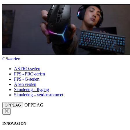
G5-serien
ASTRO-serien
FPS - PRO-serien
FPS - G-serien
Åpen verden
Simulering – flyging
Simulering – verdensrommet
OPPDAG
OPPDAG
INNOVASJON