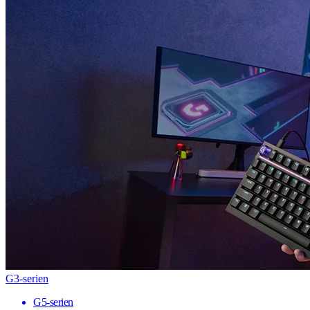
G3-serien
G5-serien