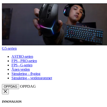
G5-serien
ASTRO-serien
FPS - PRO-serien
FPS - G-serien
Åpen verden
Simulering – flyging
Simulering – verdensrommet
OPPDAG
OPPDAG
INNOVASJON