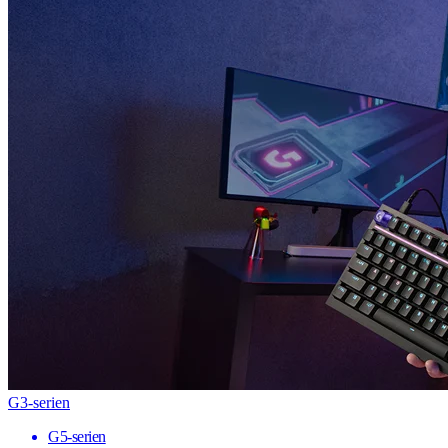
G3-serien
G5-serien