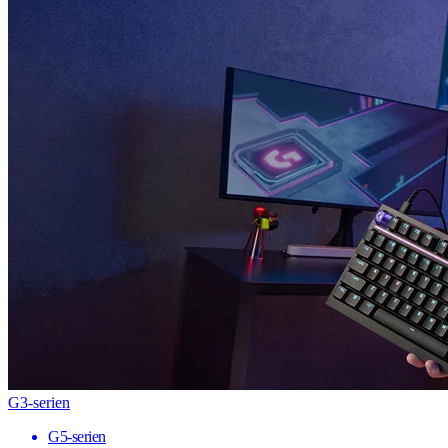
G3-serien
G5-serien