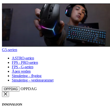
G5-serien
ASTRO-serien
FPS - PRO-serien
FPS - G-serien
Åpen verden
Simulering – flyging
Simulering – verdensrommet
OPPDAG
OPPDAG
INNOVASJON