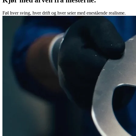
Føl hver sving, hver drift og hver seier med enestående realisme.