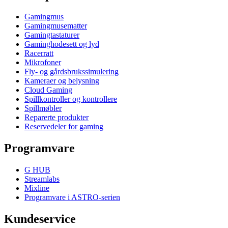
Gamingmus
Gamingmusematter
Gamingtastaturer
Gaminghodesett og lyd
Racerratt
Mikrofoner
Fly- og gårdsbrukssimulering
Kameraer og belysning
Cloud Gaming
Spillkontroller og kontrollere
Spillmøbler
Reparerte produkter
Reservedeler for gaming
Programvare
G HUB
Streamlabs
Mixline
Programvare i ASTRO-serien
Kundeservice