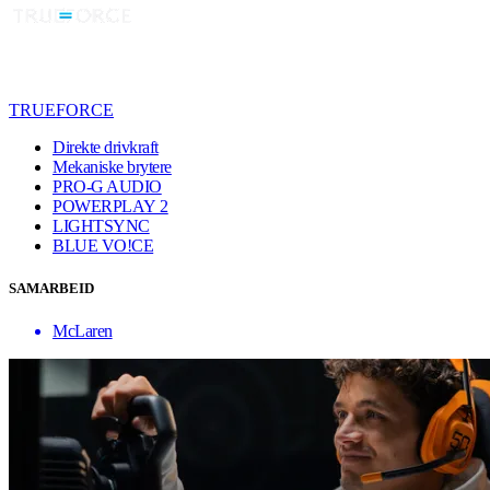
TRUEFORCE
Direkte drivkraft
Mekaniske brytere
PRO-G AUDIO
POWERPLAY 2
LIGHTSYNC
BLUE VO!CE
SAMARBEID
McLaren