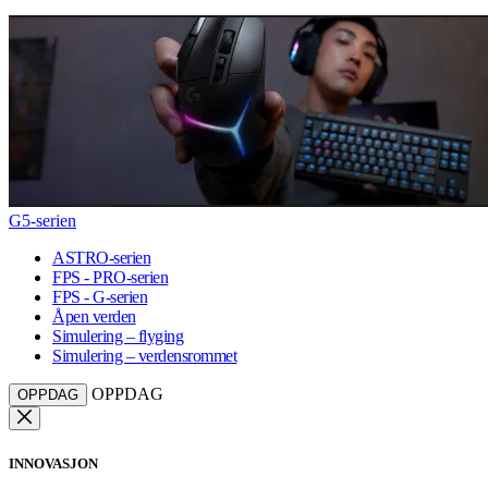
G5-serien
ASTRO-serien
FPS - PRO-serien
FPS - G-serien
Åpen verden
Simulering – flyging
Simulering – verdensrommet
OPPDAG
OPPDAG
INNOVASJON