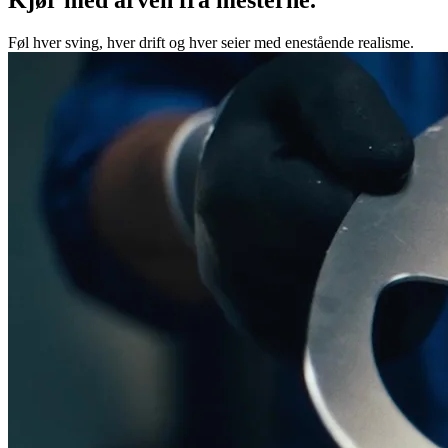
Føl hver sving, hver drift og hver seier med enestående realisme.