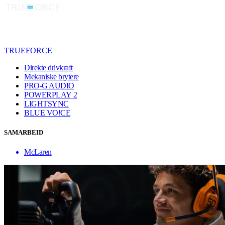
TRUEFORCE
Direkte drivkraft
Mekaniske brytere
PRO-G AUDIO
POWERPLAY 2
LIGHTSYNC
BLUE VO!CE
SAMARBEID
McLaren