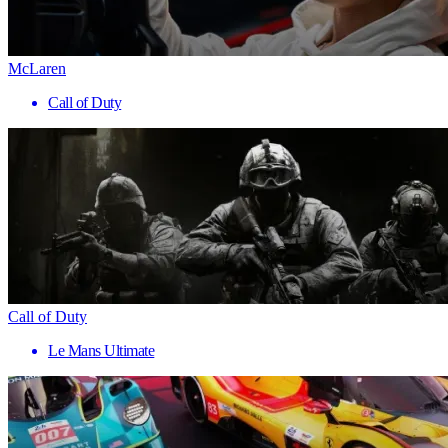
McLaren
Call of Duty
Call of Duty
Le Mans Ultimate