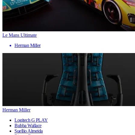
Le Mans Ultimate
Herman Miller
Herman Miller
Logitech G PLAY
Bubba Wallace
Suellio Almeida