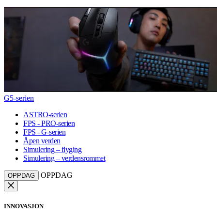
G5-serien
ASTRO-serien
FPS - PRO-serien
FPS - G-serien
Åpen verden
Simulering – flyging
Simulering – verdensrommet
OPPDAG
OPPDAG
INNOVASJON