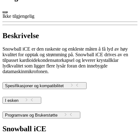
Ikke tilgjengelig
Beskrivelse
Snowball iCE er den raskeste og enkleste måten å få lyd av høy
kvalitet for opptak og strømming på. Snowball iCE drives av en
tilpasset kardioidekondensatorkapsel og leverer krystallklar
lydkvalitet som ligger flere lysår foran den innebygde
datamaskinmikrofonen.
Spesifikasjoner og kompatibilitet
I esken
Programvare og Brukerstøtte
Snowball iCE