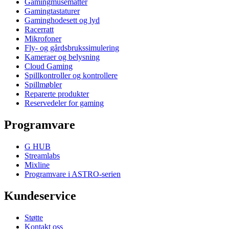
Gamingmusematter
Gamingtastaturer
Gaminghodesett og lyd
Racerratt
Mikrofoner
Fly- og gårdsbrukssimulering
Kameraer og belysning
Cloud Gaming
Spillkontroller og kontrollere
Spillmøbler
Reparerte produkter
Reservedeler for gaming
Programvare
G HUB
Streamlabs
Mixline
Programvare i ASTRO-serien
Kundeservice
Støtte
Kontakt oss