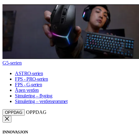
G5-serien
ASTRO-serien
FPS - PRO-serien
FPS - G-serien
Åpen verden
Simulering – flyging
Simulering – verdensrommet
OPPDAG
OPPDAG
INNOVASJON