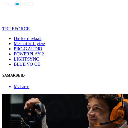
TRUEFORCE
Direkte drivkraft
Mekaniske brytere
PRO-G AUDIO
POWERPLAY 2
LIGHTSYNC
BLUE VO!CE
SAMARBEID
McLaren