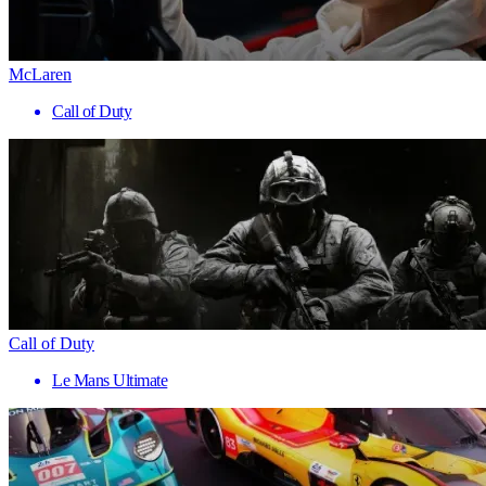
McLaren
Call of Duty
Call of Duty
Le Mans Ultimate