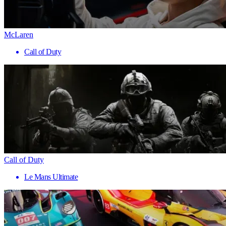
McLaren
Call of Duty
Call of Duty
Le Mans Ultimate