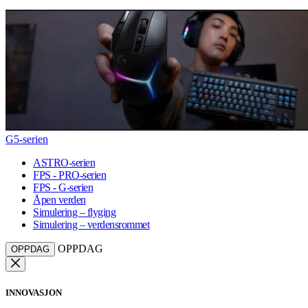
G5-serien
ASTRO-serien
FPS - PRO-serien
FPS - G-serien
Åpen verden
Simulering – flyging
Simulering – verdensrommet
OPPDAG
OPPDAG
INNOVASJON