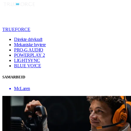
TRUEFORCE
Direkte drivkraft
Mekaniske brytere
PRO-G AUDIO
POWERPLAY 2
LIGHTSYNC
BLUE VO!CE
SAMARBEID
McLaren