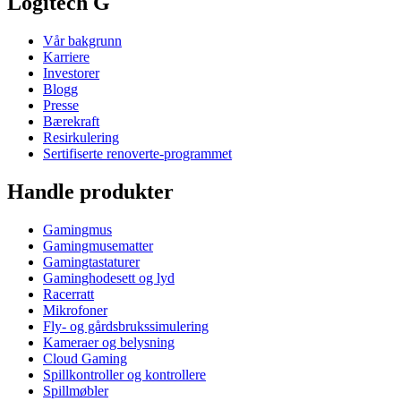
Logitech G
Vår bakgrunn
Karriere
Investorer
Blogg
Presse
Bærekraft
Resirkulering
Sertifiserte renoverte-programmet
Handle produkter
Gamingmus
Gamingmusematter
Gamingtastaturer
Gaminghodesett og lyd
Racerratt
Mikrofoner
Fly- og gårdsbrukssimulering
Kameraer og belysning
Cloud Gaming
Spillkontroller og kontrollere
Spillmøbler