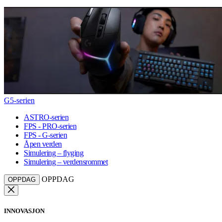
G5-serien
ASTRO-serien
FPS - PRO-serien
FPS - G-serien
Åpen verden
Simulering – flyging
Simulering – verdensrommet
OPPDAG
OPPDAG
INNOVASJON