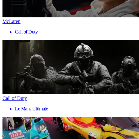
McLaren
Call of Duty
Call of Duty
Le Mans Ultimate