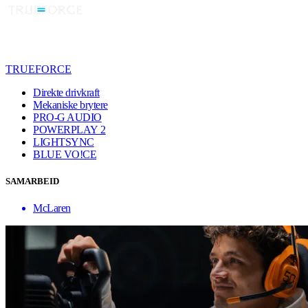
TRUEFORCE
Direkte drivkraft
Mekaniske brytere
PRO-G AUDIO
POWERPLAY 2
LIGHTSYNC
BLUE VO!CE
SAMARBEID
McLaren