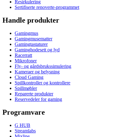
Resirkulering
Sertifiserte renoverte-programmet
Handle produkter
Gamingmus
Gamingmusematter
Gamingtastaturer
Gaminghodesett og lyd
Racerratt
Mikrofoner
Fly- og gårdsbrukssimulering
Kameraer og belysning
Cloud Gaming
Spillkontroller og kontrollere
Spillmøbler
Reparerte produkter
Reservedeler for gaming
Programvare
G HUB
Streamlabs
Mixline