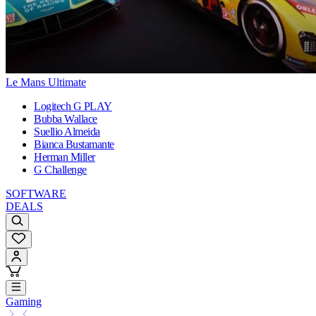
Le Mans Ultimate
Logitech G PLAY
Bubba Wallace
Suellio Almeida
Bianca Bustamante
Herman Miller
G Challenge
SOFTWARE
DEALS
Gaming