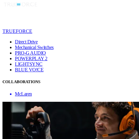
TRUEFORCE
Direct Drive
Mechanical Switches
PRO-G AUDIO
POWERPLAY 2
LIGHTSYNC
BLUE VO!CE
COLLABORATIONS
McLaren