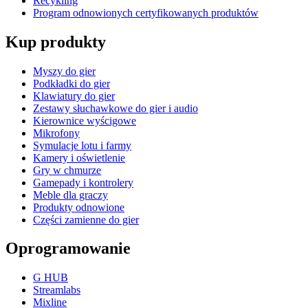
Recykling
Program odnowionych certyfikowanych produktów
Kup produkty
Myszy do gier
Podkładki do gier
Klawiatury do gier
Zestawy słuchawkowe do gier i audio
Kierownice wyścigowe
Mikrofony
Symulacje lotu i farmy
Kamery i oświetlenie
Gry w chmurze
Gamepady i kontrolery
Meble dla graczy
Produkty odnowione
Części zamienne do gier
Oprogramowanie
G HUB
Streamlabs
Mixline