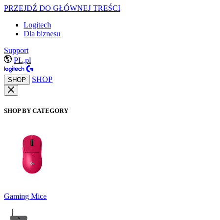
PRZEJDŹ DO GŁÓWNEJ TREŚCI
Logitech
Dla biznesu
Support
PL,pl
SHOP
SHOP
SHOP BY CATEGORY
Gaming Mice