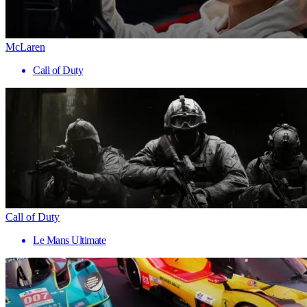
McLaren
Call of Duty
Call of Duty
Le Mans Ultimate