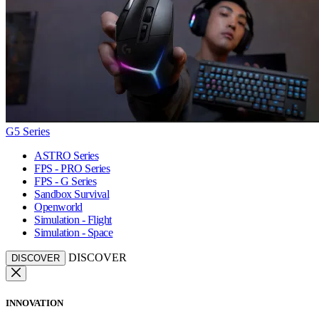
G5 Series
ASTRO Series
FPS - PRO Series
FPS - G Series
Sandbox Survival
Openworld
Simulation - Flight
Simulation - Space
DISCOVER
DISCOVER
INNOVATION