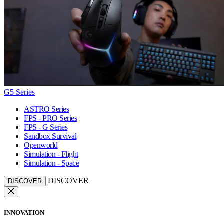
G5 Series
ASTRO Series
FPS - PRO Series
FPS - G Series
Sandbox Survival
Openworld
Simulation - Flight
Simulation - Space
DISCOVER
DISCOVER
INNOVATION