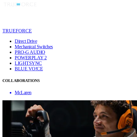
TRUEFORCE
Direct Drive
Mechanical Switches
PRO-G AUDIO
POWERPLAY 2
LIGHTSYNC
BLUE VO!CE
COLLABORATIONS
McLaren