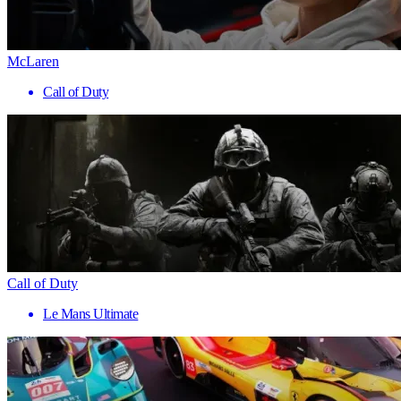
McLaren
Call of Duty
Call of Duty
Le Mans Ultimate