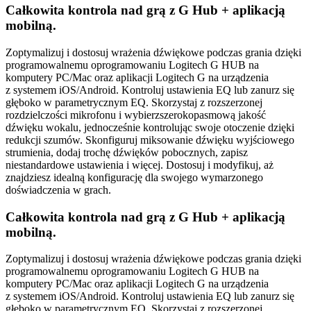
Całkowita kontrola nad grą z G Hub + aplikacją
mobilną.
Zoptymalizuj i dostosuj wrażenia dźwiękowe podczas grania dzięki
programowalnemu oprogramowaniu Logitech G HUB na
komputery PC/Mac oraz aplikacji Logitech G na urządzenia
z systemem iOS/Android. Kontroluj ustawienia EQ lub zanurz się
głęboko w parametrycznym EQ. Skorzystaj z rozszerzonej
rozdzielczości mikrofonu i wybierzszerokopasmową jakość
dźwięku wokalu, jednocześnie kontrolując swoje otoczenie dzięki
redukcji szumów. Skonfiguruj miksowanie dźwięku wyjściowego
strumienia, dodaj trochę dźwięków pobocznych, zapisz
niestandardowe ustawienia i więcej. Dostosuj i modyfikuj, aż
znajdziesz idealną konfigurację dla swojego wymarzonego
doświadczenia w grach.
Całkowita kontrola nad grą z G Hub + aplikacją
mobilną.
Zoptymalizuj i dostosuj wrażenia dźwiękowe podczas grania dzięki
programowalnemu oprogramowaniu Logitech G HUB na
komputery PC/Mac oraz aplikacji Logitech G na urządzenia
z systemem iOS/Android. Kontroluj ustawienia EQ lub zanurz się
głęboko w parametrycznym EQ. Skorzystaj z rozszerzonej