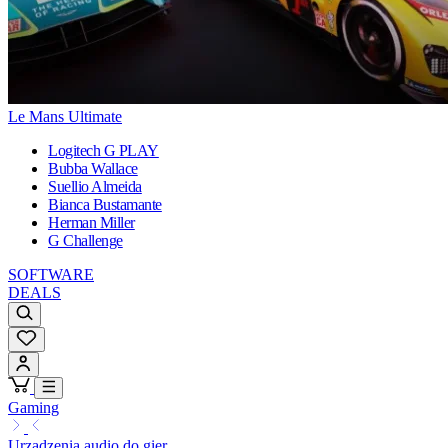
Le Mans Ultimate
Logitech G PLAY
Bubba Wallace
Suellio Almeida
Bianca Bustamante
Herman Miller
G Challenge
SOFTWARE
DEALS
Gaming
Urządzenia audio do gier