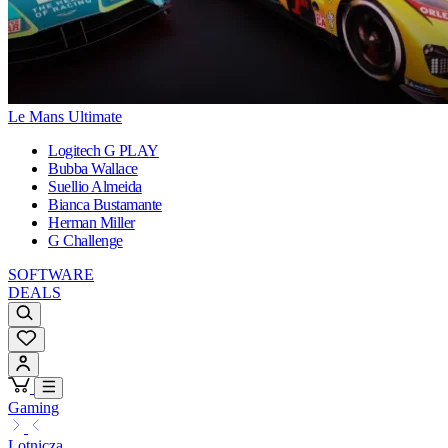
Le Mans Ultimate
Logitech G PLAY
Bubba Wallace
Suellio Almeida
Bianca Bustamante
Herman Miller
G Challenge
SOFTWARE
DEALS
Gaming
Lotnicza