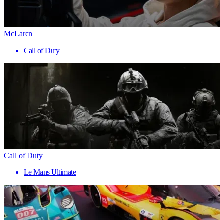
McLaren
Call of Duty
Call of Duty
Le Mans Ultimate