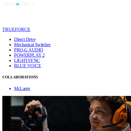
TRUEFORCE
Direct Drive
Mechanical Switches
PRO-G AUDIO
POWERPLAY 2
LIGHTSYNC
BLUE VO!CE
COLLABORATIONS
McLaren