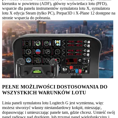
kierunku w powietrzu (ADF), główny wyświetlacz lotu (PFD),
wsparcie dla panelu instrumentów symulatora lotu X, symulatora
lotu X edycja Steam (tylko PC), Prepar3D i X-Plane 12 dostępne na
stronie wsparcia do pobrania.
PEŁNE MOŻLIWOŚCI DOSTOSOWANIA DO
WSZYSTKICH WARUNKÓW LOTU
Linia paneli symulatora lotu Logitech G jest wymienna, więc
możesz stworzyć własny niestandardowy kokpit, mieszając,
dopasowując i umieszczając panele tam, gdzie chcesz. Umieść swój
panel radiowy nad drążkiem, lub trzymaj panel wielofunkcyjny i