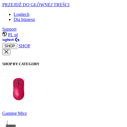
PRZEJDŹ DO GŁÓWNEJ TREŚCI
Logitech
Dla biznesu
Support
PL,pl
SHOP
SHOP
SHOP BY CATEGORY
Gaming Mice