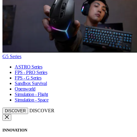
G5 Series
ASTRO Series
FPS - PRO Series
FPS - G Series
Sandbox Survival
Openworld
Simulation - Flight
Simulation - Space
DISCOVER
DISCOVER
INNOVATION