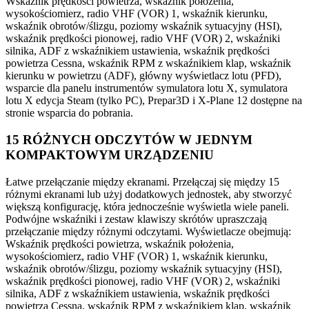
Wskaźnik prędkości powietrza, wskaźnik położenia,
wysokościomierz, radio VHF (VOR) 1, wskaźnik kierunku,
wskaźnik obrotów/ślizgu, poziomy wskaźnik sytuacyjny (HSI),
wskaźnik prędkości pionowej, radio VHF (VOR) 2, wskaźniki
silnika, ADF z wskaźnikiem ustawienia, wskaźnik prędkości
powietrza Cessna, wskaźnik RPM z wskaźnikiem klap, wskaźnik
kierunku w powietrzu (ADF), główny wyświetlacz lotu (PFD),
wsparcie dla panelu instrumentów symulatora lotu X, symulatora
lotu X edycja Steam (tylko PC), Prepar3D i X-Plane 12 dostępne na
stronie wsparcia do pobrania.
15 RÓŻNYCH ODCZYTÓW W JEDNYM
KOMPAKTOWYM URZĄDZENIU
Łatwe przełączanie między ekranami. Przełączaj się między 15
różnymi ekranami lub użyj dodatkowych jednostek, aby stworzyć
większą konfigurację, która jednocześnie wyświetla wiele paneli.
Podwójne wskaźniki i zestaw klawiszy skrótów upraszczają
przełączanie między różnymi odczytami. Wyświetlacze obejmują:
Wskaźnik prędkości powietrza, wskaźnik położenia,
wysokościomierz, radio VHF (VOR) 1, wskaźnik kierunku,
wskaźnik obrotów/ślizgu, poziomy wskaźnik sytuacyjny (HSI),
wskaźnik prędkości pionowej, radio VHF (VOR) 2, wskaźniki
silnika, ADF z wskaźnikiem ustawienia, wskaźnik prędkości
powietrza Cessna, wskaźnik RPM z wskaźnikiem klap, wskaźnik