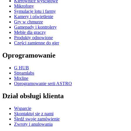
Kierownice wyścigowe
Mikrofony
Symulacje lotu i farmy
Kamery i oświetlenie
Gry w chmurze
Gamepady i kontrolery
Meble dla graczy
Produkty odnowione
Części zamienne do gier
Oprogramowanie
G HUB
Streamlabs
Mixline
Oprogramowanie serii ASTRO
Dział obsługi klienta
Wsparcie
Skontaktuj się z nami
Śledź swoje zamówienie
Zwroty i anulowania