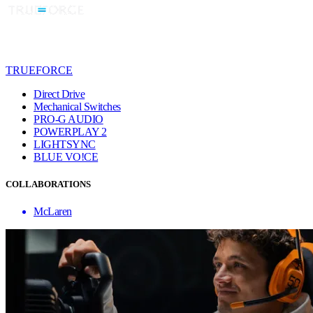
TRUEFORCE
Direct Drive
Mechanical Switches
PRO-G AUDIO
POWERPLAY 2
LIGHTSYNC
BLUE VO!CE
COLLABORATIONS
McLaren