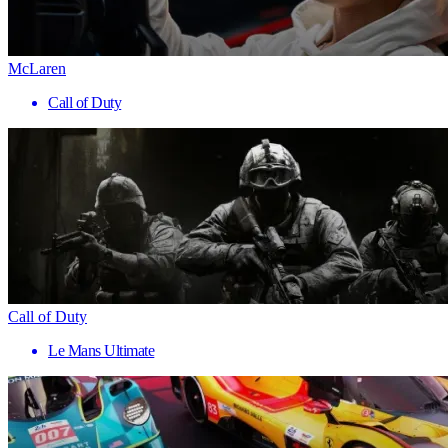
McLaren
Call of Duty
Call of Duty
Le Mans Ultimate