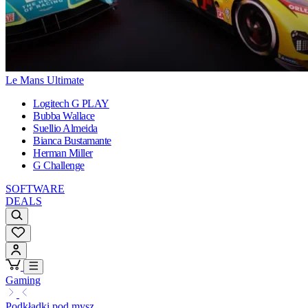
Le Mans Ultimate
Logitech G PLAY
Bubba Wallace
Suellio Almeida
Bianca Bustamante
Herman Miller
G Challenge
SOFTWARE
DEALS
Gaming
Podkładki pod mysz