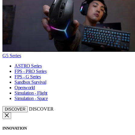
G5 Series
ASTRO Series
FPS - PRO Series
FPS - G Series
Sandbox Survival
Openworld
Simulation - Flight
Simulation - Space
DISCOVER
DISCOVER
INNOVATION