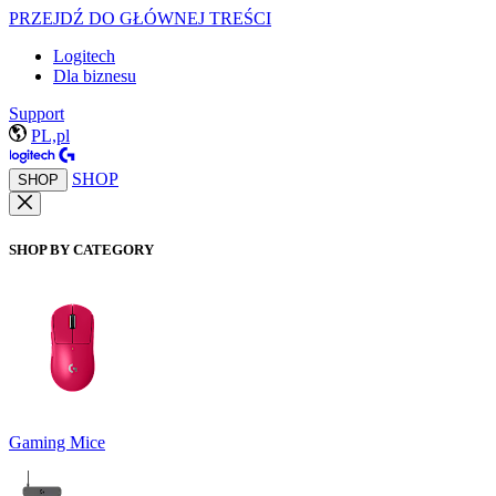
PRZEJDŹ DO GŁÓWNEJ TREŚCI
Logitech
Dla biznesu
Support
PL,pl
SHOP
SHOP
SHOP BY CATEGORY
Gaming Mice