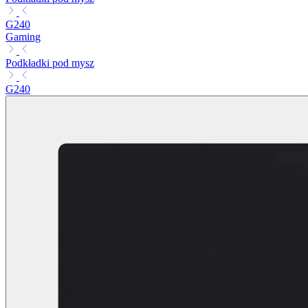
G240
Gaming
Podkładki pod mysz
G240