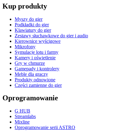
Kup produkty
Myszy do gier
Podkładki do gier
Klawiatury do gier
Zestawy słuchawkowe do gier i audio
Kierownice wyścigowe
Mikrofony
Symulacje lotu i farmy
Kamery i oświetlenie
Gry w chmurze
Gamepady i kontrolery
Meble dla graczy
Produkty odnowione
Części zamienne do gier
Oprogramowanie
G HUB
Streamlabs
Mixline
Oprogramowanie serii ASTRO