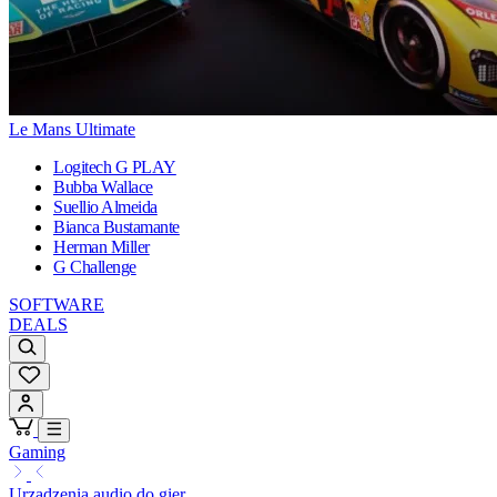
Le Mans Ultimate
Logitech G PLAY
Bubba Wallace
Suellio Almeida
Bianca Bustamante
Herman Miller
G Challenge
SOFTWARE
DEALS
Gaming
Urządzenia audio do gier