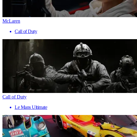
McLaren
Call of Duty
Call of Duty
Le Mans Ultimate