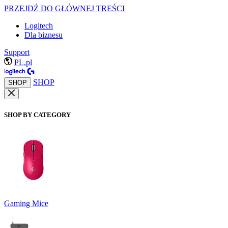
PRZEJDŹ DO GŁÓWNEJ TREŚCI
Logitech
Dla biznesu
Support
PL,pl
SHOP
SHOP
SHOP BY CATEGORY
Gaming Mice