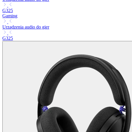
G325
Gaming
Urządzenia audio do gier
G325