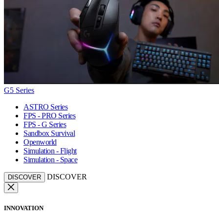
G5 Series
ASTRO Series
FPS - PRO Series
FPS - G Series
Sandbox Survival
Openworld
Simulation - Flight
Simulation - Space
DISCOVER
DISCOVER
INNOVATION