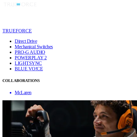
TRUEFORCE
Direct Drive
Mechanical Switches
PRO-G AUDIO
POWERPLAY 2
LIGHTSYNC
BLUE VO!CE
COLLABORATIONS
McLaren