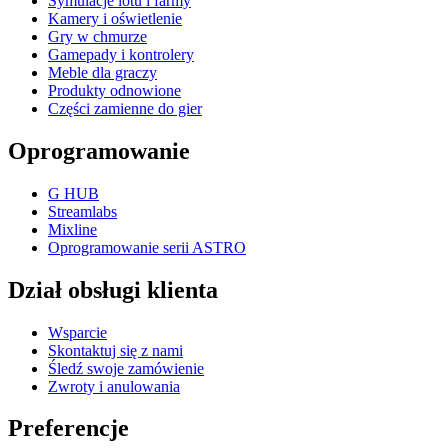
Symulacje lotu i farmy
Kamery i oświetlenie
Gry w chmurze
Gamepady i kontrolery
Meble dla graczy
Produkty odnowione
Części zamienne do gier
Oprogramowanie
G HUB
Streamlabs
Mixline
Oprogramowanie serii ASTRO
Dział obsługi klienta
Wsparcie
Skontaktuj się z nami
Śledź swoje zamówienie
Zwroty i anulowania
Preferencje