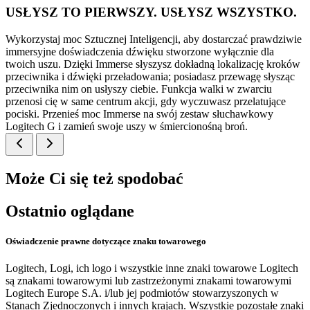
USŁYSZ TO PIERWSZY. USŁYSZ WSZYSTKO.
Wykorzystaj moc Sztucznej Inteligencji, aby dostarczać prawdziwie
immersyjne doświadczenia dźwięku stworzone wyłącznie dla
twoich uszu. Dzięki Immerse słyszysz dokładną lokalizację kroków
przeciwnika i dźwięki przeładowania; posiadasz przewagę słysząc
przeciwnika nim on usłyszy ciebie. Funkcja walki w zwarciu
przenosi cię w same centrum akcji, gdy wyczuwasz przelatujące
pociski. Przenieś moc Immerse na swój zestaw słuchawkowy
Logitech G i zamień swoje uszy w śmiercionośną broń.
Może Ci się też spodobać
Ostatnio oglądane
Oświadczenie prawne dotyczące znaku towarowego
Logitech, Logi, ich logo i wszystkie inne znaki towarowe Logitech
są znakami towarowymi lub zastrzeżonymi znakami towarowymi
Logitech Europe S.A. i/lub jej podmiotów stowarzyszonych w
Stanach Zjednoczonych i innych krajach. Wszystkie pozostałe znaki