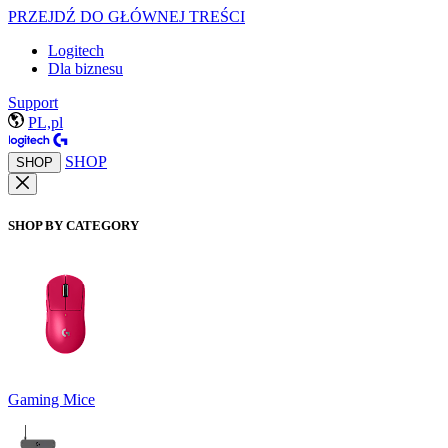
PRZEJDŹ DO GŁÓWNEJ TREŚCI
Logitech
Dla biznesu
Support
PL,pl
SHOP
SHOP
SHOP BY CATEGORY
Gaming Mice