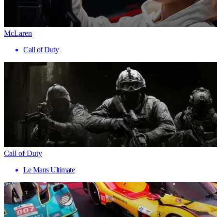
McLaren
Call of Duty
Call of Duty
Le Mans Ultimate