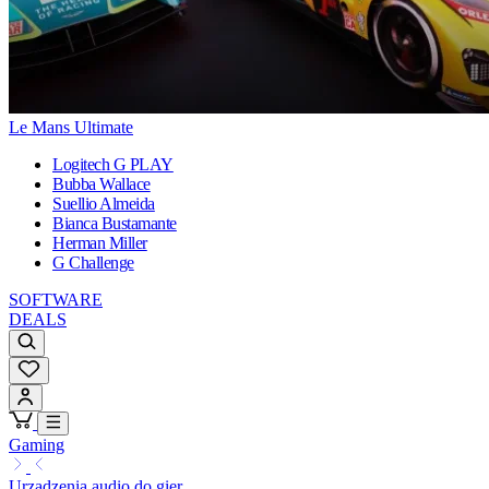
Le Mans Ultimate
Logitech G PLAY
Bubba Wallace
Suellio Almeida
Bianca Bustamante
Herman Miller
G Challenge
SOFTWARE
DEALS
Gaming
Urządzenia audio do gier