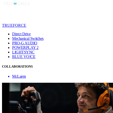
TRUEFORCE
Direct Drive
Mechanical Switches
PRO-G AUDIO
POWERPLAY 2
LIGHTSYNC
BLUE VO!CE
COLLABORATIONS
McLaren