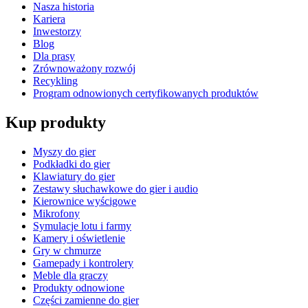
Nasza historia
Kariera
Inwestorzy
Blog
Dla prasy
Zrównoważony rozwój
Recykling
Program odnowionych certyfikowanych produktów
Kup produkty
Myszy do gier
Podkładki do gier
Klawiatury do gier
Zestawy słuchawkowe do gier i audio
Kierownice wyścigowe
Mikrofony
Symulacje lotu i farmy
Kamery i oświetlenie
Gry w chmurze
Gamepady i kontrolery
Meble dla graczy
Produkty odnowione
Części zamienne do gier