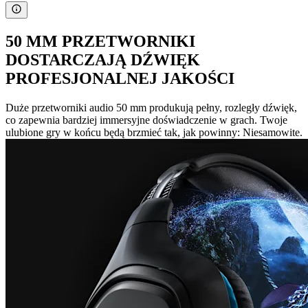
50 MM PRZETWORNIKI
DOSTARCZAJĄ DŹWIĘK
PROFESJONALNEJ JAKOŚCI
Duże przetworniki audio 50 mm produkują pełny, rozległy dźwięk,
co zapewnia bardziej immersyjne doświadczenie w grach. Twoje
ulubione gry w końcu będą brzmieć tak, jak powinny: Niesamowite.