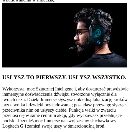
USŁYSZ TO PIERWSZY. USŁYSZ WSZYSTKO.
Wykorzystaj moc Sztucznej Inteligencji, aby dostarczać prawdziwie
immersyjne doświadczenia dźwięku stworzone wyłącznie dla
twoich uszu. Dzięki Immerse słyszysz dokładną lokalizację kroków
przeciwnika i dźwięki przeładowania; posiadasz przewagę słysząc
przeciwnika nim on usłyszy ciebie. Funkcja walki w zwarciu
przenosi cię w same centrum akcji, gdy wyczuwasz przelatujące
pociski. Przenieś moc Immerse na swój zestaw słuchawkowy
Logitech G i zamień swoje uszy w śmiercionośną broń.