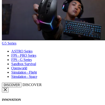
G5 Series
ASTRO Series
FPS - PRO Series
FPS - G Series
Sandbox Survival
Openworld
Simulation - Flight
Simulation - Space
DISCOVER
DISCOVER
INNOVATION