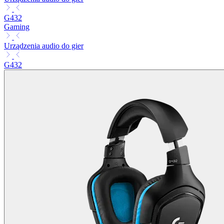
G432
Gaming
Urządzenia audio do gier
G432