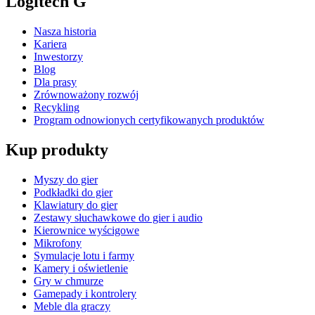
Logitech G
Nasza historia
Kariera
Inwestorzy
Blog
Dla prasy
Zrównoważony rozwój
Recykling
Program odnowionych certyfikowanych produktów
Kup produkty
Myszy do gier
Podkładki do gier
Klawiatury do gier
Zestawy słuchawkowe do gier i audio
Kierownice wyścigowe
Mikrofony
Symulacje lotu i farmy
Kamery i oświetlenie
Gry w chmurze
Gamepady i kontrolery
Meble dla graczy