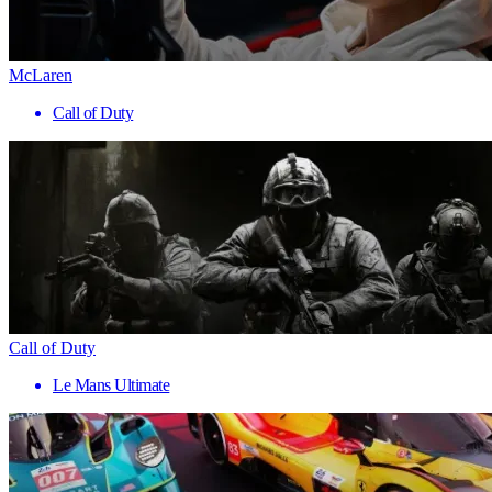
McLaren
Call of Duty
Call of Duty
Le Mans Ultimate