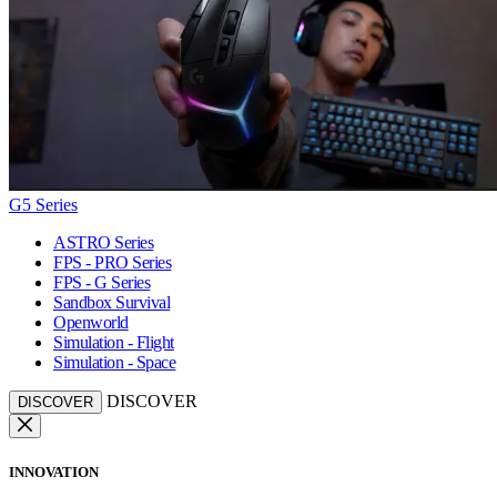
G5 Series
ASTRO Series
FPS - PRO Series
FPS - G Series
Sandbox Survival
Openworld
Simulation - Flight
Simulation - Space
DISCOVER
DISCOVER
INNOVATION