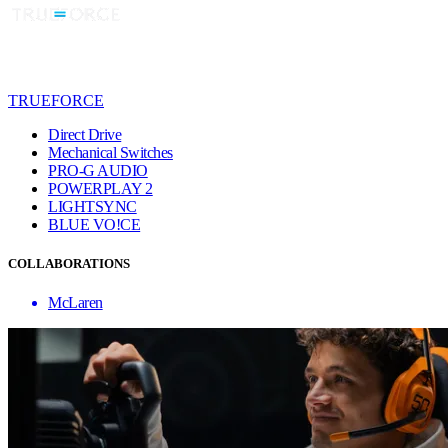
TRUEFORCE
Direct Drive
Mechanical Switches
PRO-G AUDIO
POWERPLAY 2
LIGHTSYNC
BLUE VO!CE
COLLABORATIONS
McLaren