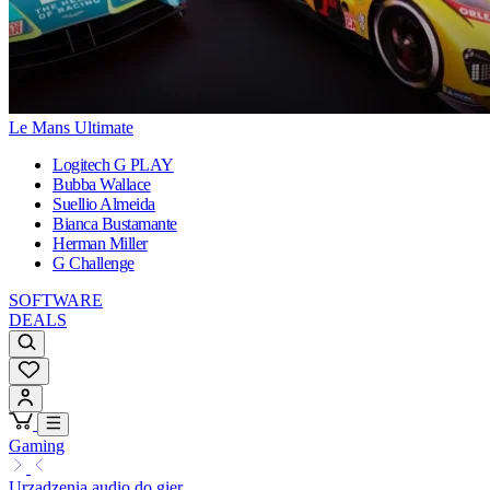
Le Mans Ultimate
Logitech G PLAY
Bubba Wallace
Suellio Almeida
Bianca Bustamante
Herman Miller
G Challenge
SOFTWARE
DEALS
Gaming
Urządzenia audio do gier