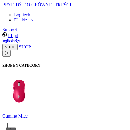
PRZEJDŹ DO GŁÓWNEJ TREŚCI
Logitech
Dla biznesu
Support
PL,pl
SHOP
SHOP
SHOP BY CATEGORY
Gaming Mice