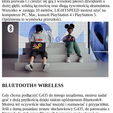
która pozwala Ci cieszyć się grą z wysokiej jakości dźwiękiem o
dużej głębi, solidną łącznością oraz długą żywotnością akumulatora.
Wszystko w zasięgu 10 metrów. LIGHTSPEED możesz użyć na
komputerze PC, Mac, konsoli PlayStation 4 i PlayStation 5.
Opóźnienia to wymówka przeszłości.
BLUETOOTH® WIRELESS
Gdy chcesz podłączyć G435 do innego urządzenia, możesz nadal
grać z dużą prędkością dzięki niskim opóźnieniom Bluetooth®.
Możesz też oczywiście słuchać muzyki i rozmawiać z przyjaciółmi.
Jeśli z dumą posiadasz zestaw słuchawkowy G435, do parowania z