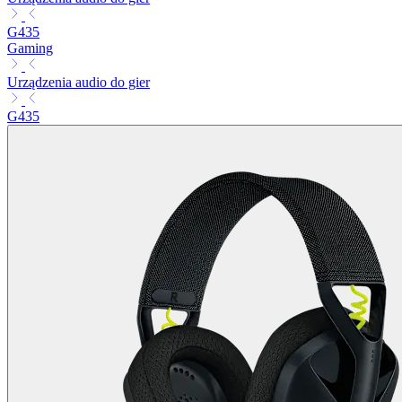
G435
Gaming
Urządzenia audio do gier
G435