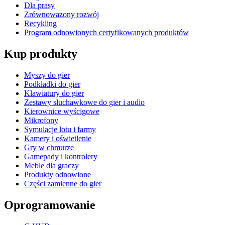
Dla prasy
Zrównoważony rozwój
Recykling
Program odnowionych certyfikowanych produktów
Kup produkty
Myszy do gier
Podkładki do gier
Klawiatury do gier
Zestawy słuchawkowe do gier i audio
Kierownice wyścigowe
Mikrofony
Symulacje lotu i farmy
Kamery i oświetlenie
Gry w chmurze
Gamepady i kontrolery
Meble dla graczy
Produkty odnowione
Części zamienne do gier
Oprogramowanie