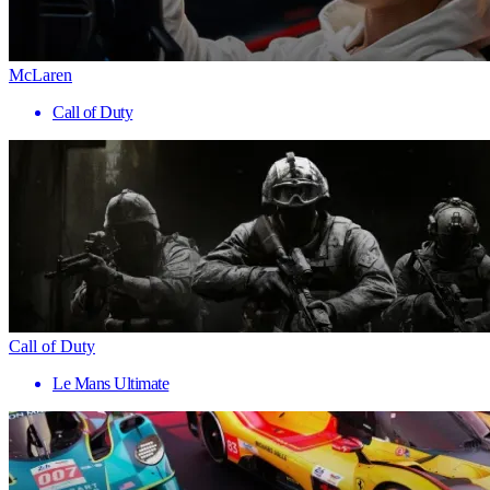
McLaren
Call of Duty
Call of Duty
Le Mans Ultimate