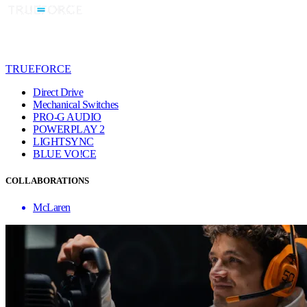
TRUEFORCE
Direct Drive
Mechanical Switches
PRO-G AUDIO
POWERPLAY 2
LIGHTSYNC
BLUE VO!CE
COLLABORATIONS
McLaren