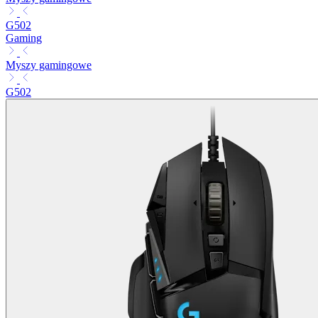
G502
Gaming
Myszy gamingowe
G502