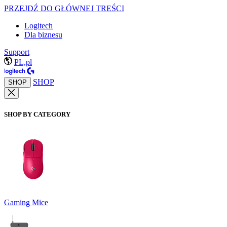
PRZEJDŹ DO GŁÓWNEJ TREŚCI
Logitech
Dla biznesu
Support
PL,pl
SHOP
SHOP
SHOP BY CATEGORY
Gaming Mice