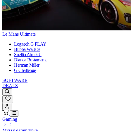
Le Mans Ultimate
Logitech G PLAY
Bubba Wallace
Suellio Almeida
Bianca Bustamante
Herman Miller
G Challenge
SOFTWARE
DEALS
Gaming
Myszy gamingowe