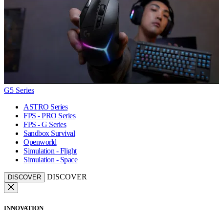
G5 Series
ASTRO Series
FPS - PRO Series
FPS - G Series
Sandbox Survival
Openworld
Simulation - Flight
Simulation - Space
DISCOVER
DISCOVER
INNOVATION