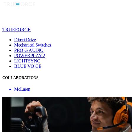
TRUEFORCE
Direct Drive
Mechanical Switches
PRO-G AUDIO
POWERPLAY 2
LIGHTSYNC
BLUE VO!CE
COLLABORATIONS
McLaren