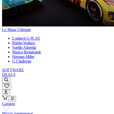
Le Mans Ultimate
Logitech G PLAY
Bubba Wallace
Suellio Almeida
Bianca Bustamante
Herman Miller
G Challenge
SOFTWARE
DEALS
Gaming
Myszy gamingowe