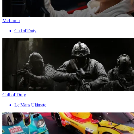
McLaren
Call of Duty
Call of Duty
Le Mans Ultimate