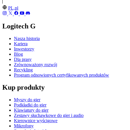
PL,pl
Logitech G
Nasza historia
Kariera
Inwestorzy
Blog
Dla prasy
Zrównoważony rozwój
Recykling
Program odnowionych certyfikowanych produktów
Kup produkty
Myszy do gier
Podkładki do gier
Klawiatury do gier
Zestawy słuchawkowe do gier i audio
Kierownice wyścigowe
Mikrofony