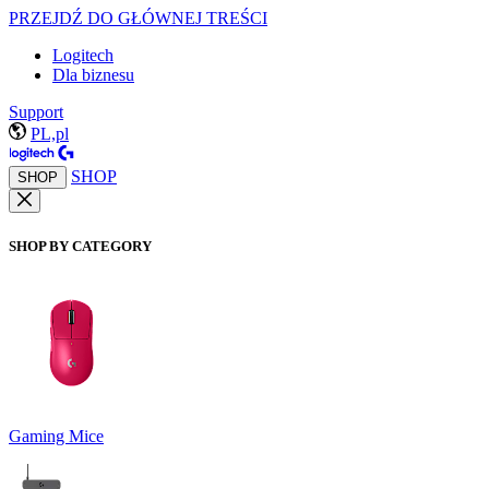
PRZEJDŹ DO GŁÓWNEJ TREŚCI
Logitech
Dla biznesu
Support
PL,pl
SHOP
SHOP
SHOP BY CATEGORY
Gaming Mice