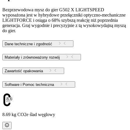
Bezprzewodowa mysz do gier G502 X LIGHTSPEED
wyposażona jest w hybrydowe przełączniki optyczno-mechaniczne
LIGHTFORCE i osiąga o 68% szybszą reakcję niż poprzednia
generacja. Graj wygodnie i precyzyjnie z tą wysokowydajną myszą
do gier.
Dane techniczne i zgodność
Materiały i zrównoważony rozwój
Zawartość opakowania
Software i Pomoc techniczna
8.69
8.69 kg CO2e ślad węglowy