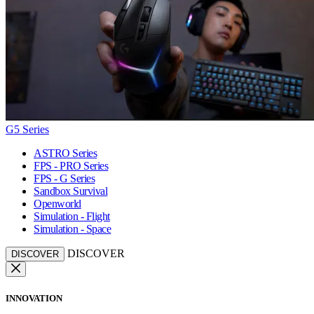
G5 Series
ASTRO Series
FPS - PRO Series
FPS - G Series
Sandbox Survival
Openworld
Simulation - Flight
Simulation - Space
DISCOVER
DISCOVER
INNOVATION