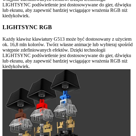
LIGHTSYNC podświetlenie jest dostosowywane do gier, dźwięku
lub ekranu, aby zapewnić bardziej wciągające wrażenia RGB niż
kiedykolwiek.
LIGHTSYNC RGB
Każdy klawisz klawiatury G513 może być dostosowany z użyciem
ok. 16,8 mln kolorów. Twórz własne animacje lub wybieraj spośród
wstępnie zdefiniowanych efektów. Dzięki technologii
LIGHTSYNC podświetlenie jest dostosowywane do gier, dźwięku
lub ekranu, aby zapewnić bardziej wciągające wrażenia RGB niż
kiedykolwiek.