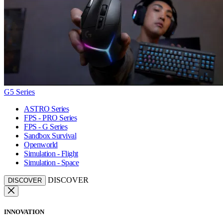
G5 Series
ASTRO Series
FPS - PRO Series
FPS - G Series
Sandbox Survival
Openworld
Simulation - Flight
Simulation - Space
DISCOVER
DISCOVER
INNOVATION