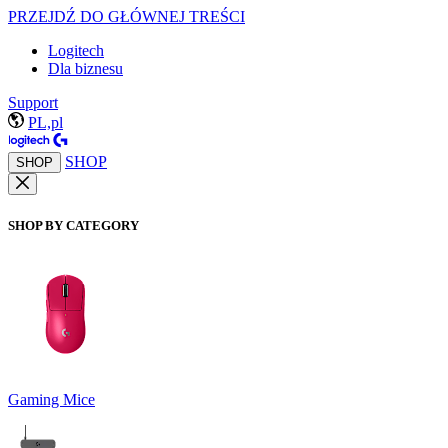
PRZEJDŹ DO GŁÓWNEJ TREŚCI
Logitech
Dla biznesu
Support
PL,pl
SHOP
SHOP
SHOP BY CATEGORY
Gaming Mice