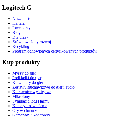
Logitech G
Nasza historia
Kariera
Inwestorzy
Blog
Dla prasy
Zrównoważony rozwój
Recykling
Program odnowionych certyfikowanych produktów
Kup produkty
Myszy do gier
Podkładki do gier
Klawiatury do gier
Zestawy słuchawkowe do gier i audio
Kierownice wyścigowe
Mikrofony
Symulacje lotu i farmy
Kamery i oświetlenie
Gry w chmurze
Gamepady i kontrolery