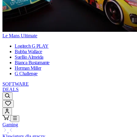
Le Mans Ultimate
Logitech G PLAY
Bubba Wallace
Suellio Almeida
Bianca Bustamante
Herman Miller
G Challenge
SOFTWARE
DEALS
Gaming
Klawiatury dla graczy