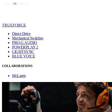
TRUEFORCE
Direct Drive
Mechanical Switches
PRO-G AUDIO
POWERPLAY 2
LIGHTSYNC
BLUE VO!CE
COLLABORATIONS
McLaren