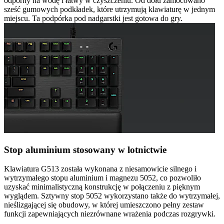
odporny na wodę i łatwy w czyszczeniu. Od dołu zamocowano
sześć gumowych podkładek, które utrzymują klawiaturę w jednym
miejscu. Ta podpórka pod nadgarstki jest gotowa do gry.
Stop aluminium stosowany w lotnictwie
Klawiatura G513 została wykonana z niesamowicie silnego i
wytrzymałego stopu aluminium i magnezu 5052, co pozwoliło
uzyskać minimalistyczną konstrukcję w połączeniu z pięknym
wyglądem. Sztywny stop 5052 wykorzystano także do wytrzymałej,
nieślizgającej się obudowy, w której umieszczono pełny zestaw
funkcji zapewniających niezrównane wrażenia podczas rozgrywki.