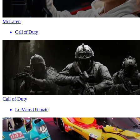
McLaren
Call of Duty
Call of Duty
Le Mans Ultimate