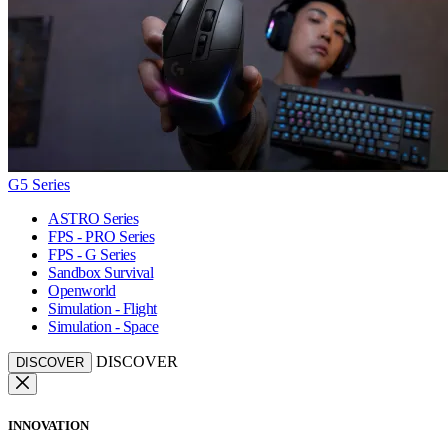
G5 Series
ASTRO Series
FPS - PRO Series
FPS - G Series
Sandbox Survival
Openworld
Simulation - Flight
Simulation - Space
DISCOVER
DISCOVER
INNOVATION