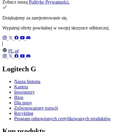
Zobacz naszą
Politykę Prywatności.
Dziękujemy za zarejestrowanie się.
Wypatruj oferty powitalnej w swojej skrzynce odbiorczej.
PL,pl
Logitech G
Nasza historia
Kariera
Inwestorzy
Blog
Dla prasy
Zrównoważony rozwój
Recykling
Program odnowionych certyfikowanych produktów
Kup produkty