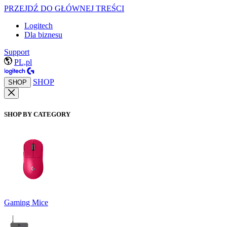
PRZEJDŹ DO GŁÓWNEJ TREŚCI
Logitech
Dla biznesu
Support
PL,pl
SHOP
SHOP
SHOP BY CATEGORY
Gaming Mice