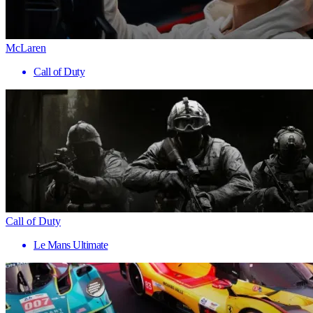
McLaren
Call of Duty
Call of Duty
Le Mans Ultimate