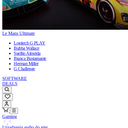
Le Mans Ultimate
Logitech G PLAY
Bubba Wallace
Suellio Almeida
Bianca Bustamante
Herman Miller
G Challenge
SOFTWARE
DEALS
Gaming
Urządzenia audio do gier