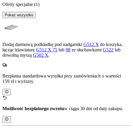
Oferty specjalne
(1)
Pokaż wszystko
Dodaj darmową podkładkę pod nadgarstki
G512 X
do koszyka,
łącząc klawiaturę
G512 X 75
lub
98
ze słuchawkami
G522
lub
dowolną myszą
G502 X
.
Bezpłatna standardowa wysyłka przy zamówieniach o wartości
159 zł i wyższej.
Możliwość bezpłatnego zwrotu
w ciągu 30 dni od daty zakupu.