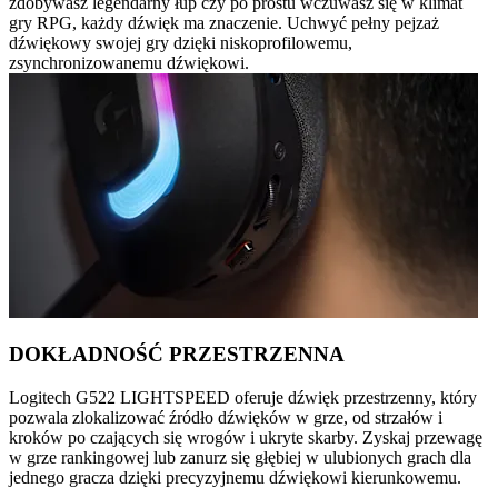
zdobywasz legendarny łup czy po prostu wczuwasz się w klimat
gry RPG, każdy dźwięk ma znaczenie. Uchwyć pełny pejzaż
dźwiękowy swojej gry dzięki niskoprofilowemu,
zsynchronizowanemu dźwiękowi.
DOKŁADNOŚĆ PRZESTRZENNA
Logitech G522 LIGHTSPEED oferuje dźwięk przestrzenny, który
pozwala zlokalizować źródło dźwięków w grze, od strzałów i
kroków po czających się wrogów i ukryte skarby. Zyskaj przewagę
w grze rankingowej lub zanurz się głębiej w ulubionych grach dla
jednego gracza dzięki precyzyjnemu dźwiękowi kierunkowemu.