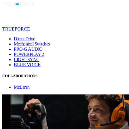
TRUEFORCE
Direct Drive
Mechanical Switches
PRO-G AUDIO
POWERPLAY 2
LIGHTSYNC
BLUE VO!CE
COLLABORATIONS
McLaren