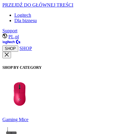
PRZEJDŹ DO GŁÓWNEJ TREŚCI
Logitech
Dla biznesu
Support
PL,pl
SHOP
SHOP
SHOP BY CATEGORY
Gaming Mice