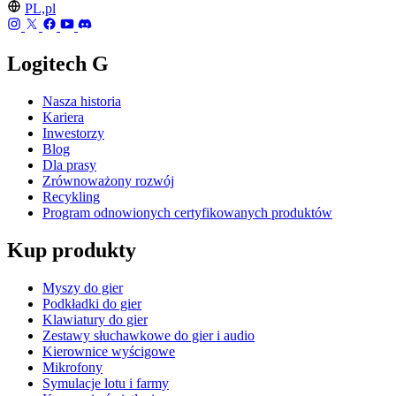
PL,pl
Logitech G
Nasza historia
Kariera
Inwestorzy
Blog
Dla prasy
Zrównoważony rozwój
Recykling
Program odnowionych certyfikowanych produktów
Kup produkty
Myszy do gier
Podkładki do gier
Klawiatury do gier
Zestawy słuchawkowe do gier i audio
Kierownice wyścigowe
Mikrofony
Symulacje lotu i farmy