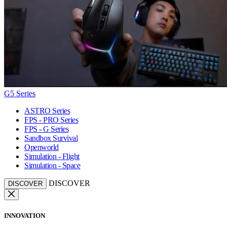
G5 Series
ASTRO Series
FPS - PRO Series
FPS - G Series
Sandbox Survival
Openworld
Simulation - Flight
Simulation - Space
DISCOVER
DISCOVER
INNOVATION