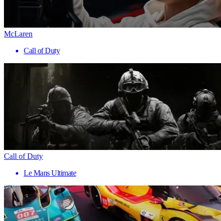
McLaren
Call of Duty
Call of Duty
Le Mans Ultimate