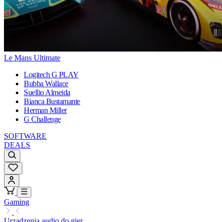
Le Mans Ultimate
Logitech G PLAY
Bubba Wallace
Suellio Almeida
Bianca Bustamante
Herman Miller
G Challenge
SOFTWARE
DEALS
Gaming
Urządzenia audio do gier