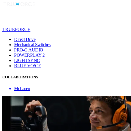
TRUEFORCE
Direct Drive
Mechanical Switches
PRO-G AUDIO
POWERPLAY 2
LIGHTSYNC
BLUE VO!CE
COLLABORATIONS
McLaren