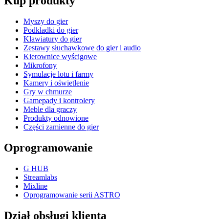
Kup produkty
Myszy do gier
Podkładki do gier
Klawiatury do gier
Zestawy słuchawkowe do gier i audio
Kierownice wyścigowe
Mikrofony
Symulacje lotu i farmy
Kamery i oświetlenie
Gry w chmurze
Gamepady i kontrolery
Meble dla graczy
Produkty odnowione
Części zamienne do gier
Oprogramowanie
G HUB
Streamlabs
Mixline
Oprogramowanie serii ASTRO
Dział obsługi klienta