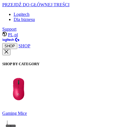
PRZEJDŹ DO GŁÓWNEJ TREŚCI
Logitech
Dla biznesu
Support
PL,pl
SHOP
SHOP
SHOP BY CATEGORY
Gaming Mice