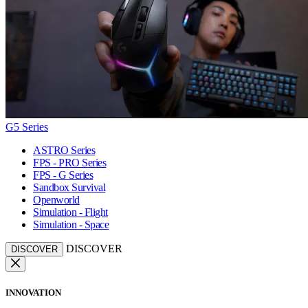
G5 Series
ASTRO Series
FPS - PRO Series
FPS - G Series
Sandbox Survival
Openworld
Simulation - Flight
Simulation - Space
DISCOVER
DISCOVER
INNOVATION