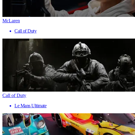
McLaren
Call of Duty
Call of Duty
Le Mans Ultimate