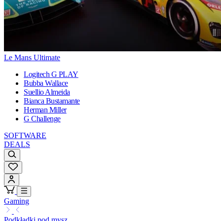
Le Mans Ultimate
Logitech G PLAY
Bubba Wallace
Suellio Almeida
Bianca Bustamante
Herman Miller
G Challenge
SOFTWARE
DEALS
Gaming
Podkładki pod mysz