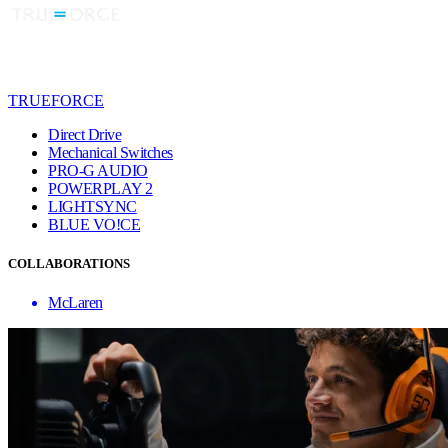
TRUEFORCE
Direct Drive
Mechanical Switches
PRO-G AUDIO
POWERPLAY 2
LIGHTSYNC
BLUE VO!CE
COLLABORATIONS
McLaren